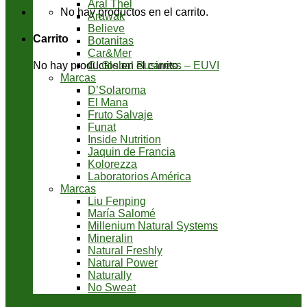
Aral Thel
No hay productos en el carrito.
Arawak
Believe
Carrito
Botanitas
Car&Mer
CI Global Business – EUVI
No hay productos en el carrito.
Marcas
D’Solaroma
El Mana
Fruto Salvaje
Funat
Inside Nutrition
Jaquin de Francia
Kolorezza
Laboratorios América
Marcas
Liu Fenping
María Salomé
Millenium Natural Systems
Mineralin
Natural Freshly
Natural Power
Naturally
No Sweat