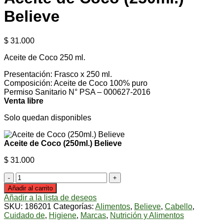
Believe
$
31.000
Aceite de Coco 250 ml.
Presentación: Frasco x 250 ml.
Composición: Aceite de Coco 100% puro
Permiso Sanitario N° PSA – 000627-2016
Venta libre
Solo quedan disponibles
Aceite de Coco (250ml.) Believe
$
31.000
Aceite
de
Añadir al carrito
Coco
Añadir a la lista de deseos
(250ml.)
SKU:
186201
Categorías:
Alimentos
,
Believe
,
Cabello
,
Believe
Cuidado de
,
Higiene
,
Marcas
,
Nutrición y Alimentos
cantidad