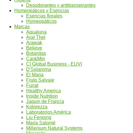
Desodorantes y antitranspirantes
Homeopáticos y Esencias
Esencias florales
Homeopáticos
Marcas
Aqualuna
Aral Thel
Arawak
Believe
Botanitas
Car&Mer
CI Global Business - EUVI
D'Solaroma
El Mana
Fruto Salvaje
Funat
Healthy America
Inside Nutrition
Jaquin de Francia
Kolorezza
Laboratorios América
Liu Fenping
María Salomé
Millenium Natural Systems