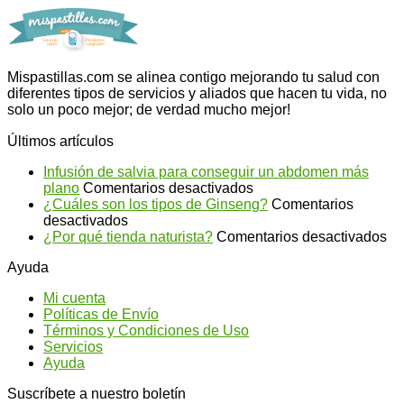
Mispastillas.com se alinea contigo mejorando tu salud con
diferentes tipos de servicios y aliados que hacen tu vida, no
solo un poco mejor; de verdad mucho mejor!
Últimos artículos
Infusión de salvia para conseguir un abdomen más
en
plano
Comentarios desactivados
Infusión
¿Cuáles son los tipos de Ginseng?
Comentarios
en
de
desactivados
¿Cuáles
salvia
en
¿Por qué tienda naturista?
Comentarios desactivados
son
para
¿P
Ayuda
los
conseguir
qu
tipos
un
ti
Mi cuenta
de
abdomen
na
Políticas de Envío
Ginseng?
más
Términos y Condiciones de Uso
plano
Servicios
Ayuda
Suscríbete a nuestro boletín