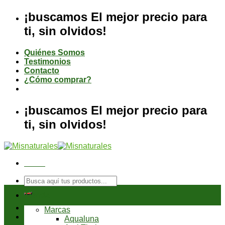
Saltar
¡buscamos El mejor precio para
al
ti, sin olvidos!
contenido
Quiénes Somos
Testimonios
Contacto
¿Cómo comprar?
¡buscamos El mejor precio para
ti, sin olvidos!
Menú
Buscar
por:
Tienda
Marcas
Aqualuna