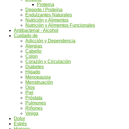
Proteina
Deporte / Proteína
Endulzantes Naturales
Nutrición y Alimentos
Nutrición y Alimentos Funcionales
Antibacterial - Alcohol
Cuidado de
Adicción y Dependencia
Alergias
Cabello
Colon
Corazón y Circulación
Diabetes
Hígado
Menopausia
Menstruación
Ojos
Piel
Próstata
Pulmones
Riñones
Vejiga
Dolor
Estrés
Higiene