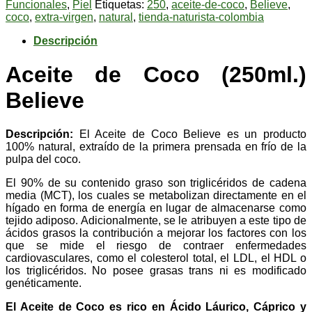
Funcionales
,
Piel
Etiquetas:
250
,
aceite-de-coco
,
Believe
,
coco
,
extra-virgen
,
natural
,
tienda-naturista-colombia
Descripción
Aceite de Coco (250ml.)
Believe
Descripción:
El Aceite de Coco Believe es un producto
100% natural, extraído de la primera prensada en frío de la
pulpa del coco.
El 90% de su contenido graso son triglicéridos de cadena
media (MCT), los cuales se metabolizan directamente en el
hígado en forma de energía en lugar de almacenarse como
tejido adiposo. Adicionalmente, se le atribuyen a este tipo de
ácidos grasos la contribución a mejorar los factores con los
que se mide el riesgo de contraer enfermedades
cardiovasculares, como el colesterol total, el LDL, el HDL o
los triglicéridos. No posee grasas trans ni es modificado
genéticamente.
El Aceite de Coco es rico en Ácido Láurico, Cáprico y