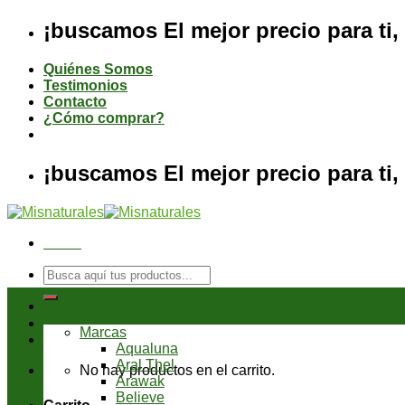
Saltar
¡buscamos El mejor precio para ti, 
al
contenido
Quiénes Somos
Testimonios
Contacto
¿Cómo comprar?
¡buscamos El mejor precio para ti, 
Menú
Buscar
por:
Tienda
Marcas
Aqualuna
Aral Thel
No hay productos en el carrito.
Arawak
Believe