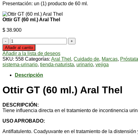
Presentación: un (1) producto de 60 ml.
Ottir GT (60 ml.) Aral Thel
$
38.900
Ottir
GT
Añadir al carrito
(60
Añadir a la lista de deseos
ml.)
SKU:
558
Categorías:
Aral Thel
,
Cuidado de
,
Marcas
,
Próstat
Aral
sistema-urinario
,
tienda-naturista
,
urinario
,
vejiga
Thel
cantidad
Descripción
Ottir GT (60 ml.) Aral Thel
DESCRIPCIÓN:
Tiene influencia directa en el tratamiento de incontinencia uri
USO APROBADO:
Antiflatulento. Coadyuvante en el tratamiento de la distensión