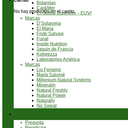
Carrito
Botanitas
Car&Mer
No hay productos en el carrito.
CI Global Business – EUVI
Marcas
D’Solaroma
El Mana
Fruto Salvaje
Funat
Inside Nutrition
Jaquin de Francia
Kolorezza
Laboratorios América
Marcas
Liu Fenping
María Salomé
Millenium Natural Systems
Mineralin
Natural Freshly
Natural Power
Naturally
No Sweat
Servicios
Pregunta
Beneficios