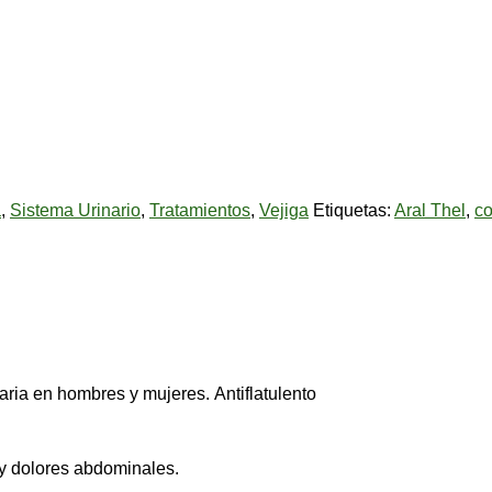
a
,
Sistema Urinario
,
Tratamientos
,
Vejiga
Etiquetas:
Aral Thel
,
c
naria en hombres y mujeres. Antiflatulento
 y dolores abdominales.