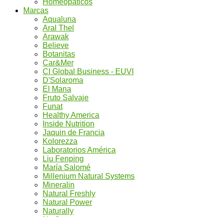
Homeopáticos
Marcas
Aqualuna
Aral Thel
Arawak
Believe
Botanitas
Car&Mer
CI Global Business - EUVI
D'Solaroma
El Mana
Fruto Salvaje
Funat
Healthy America
Inside Nutrition
Jaquin de Francia
Kolorezza
Laboratorios América
Liu Fenping
María Salomé
Millenium Natural Systems
Mineralin
Natural Freshly
Natural Power
Naturally