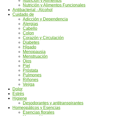
Nutrición y Alimentos
Nutrición y Alimentos Funcionales
Antibacterial - Alcohol
Cuidado de
Adicción y Dependencia
Alergias
Cabello
Colon
Corazón y Circulación
Diabetes
Hígado
Menopausia
Menstruación
Ojos
Piel
Próstata
Pulmones
Riñones
Vejiga
Dolor
Estrés
Higiene
Desodorantes y antitranspirantes
Homeopáticos y Esencias
Esencias florales