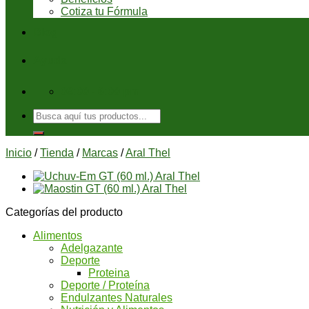
Cotiza tu Fórmula
Blog
Ayuda
08:00 - 6:00 pm
Buscar
por:
Inicio
/
Tienda
/
Marcas
/
Aral Thel
Categorías del producto
Alimentos
Adelgazante
Deporte
Proteina
Deporte / Proteína
Endulzantes Naturales