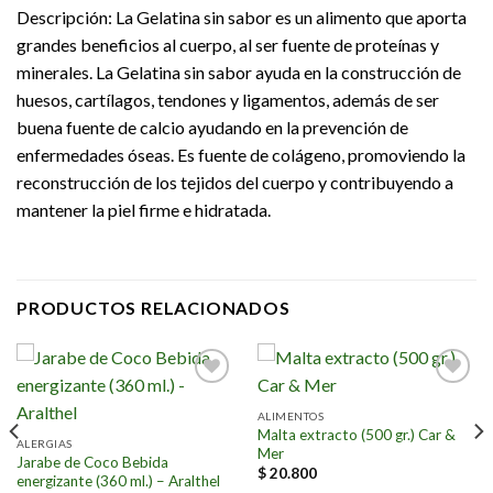
Descripción: La Gelatina sin sabor es un alimento que aporta
grandes beneficios al cuerpo, al ser fuente de proteínas y
minerales. La Gelatina sin sabor ayuda en la construcción de
huesos, cartílagos, tendones y ligamentos, además de ser
buena fuente de calcio ayudando en la prevención de
enfermedades óseas. Es fuente de colágeno, promoviendo la
reconstrucción de los tejidos del cuerpo y contribuyendo a
mantener la piel firme e hidratada.
PRODUCTOS RELACIONADOS
Añadir
Añadir
a la
a la
ALIMENTOS
lista de
lista de
Malta extracto (500 gr.) Car &
deseos
deseos
ALERGIAS
Mer
Jarabe de Coco Bebida
$
20.800
energizante (360 ml.) – Aralthel