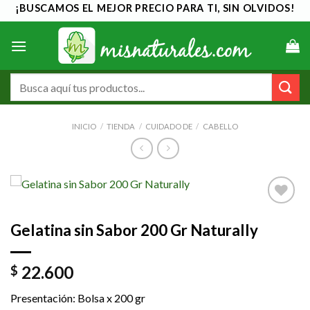
Saltar
¡BUSCAMOS EL MEJOR PRECIO PARA TI, SIN OLVIDOS!
al
contenido
Buscar
por:
INICIO
/
TIENDA
/
CUIDADO DE
/
CABELLO
Añadir
Gelatina sin Sabor 200 Gr Naturally
a la
lista de
deseos
22.600
$
Presentación: Bolsa x 200 gr