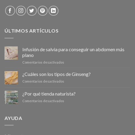
ÚLTIMOS ARTÍCULOS
Infusión de salvia para conseguir un abdomen más
plano
en
Comentarios desactivados
Infusión
de
¿Cuáles son los tipos de Ginseng?
salvia
en
Comentarios desactivados
para
¿Cuáles
conseguir
son
¿Por qué tienda naturista?
un
los
abdomen
en
Comentarios desactivados
tipos
más
¿Por
de
plano
qué
Ginseng?
tienda
AYUDA
naturista?