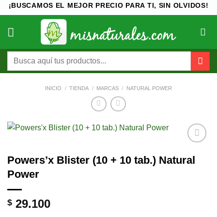
Saltar
¡BUSCAMOS EL MEJOR PRECIO PARA TI, SIN OLVIDOS!
al
contenido
Buscar
por:
INICIO
/
TIENDA
/
MARCAS
/
NATURAL POWER
Añadir
Powers’x Blister (10 + 10 tab.) Natural
a la
lista de
Power
deseos
29.100
$