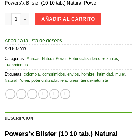
Powers’x Blister (10 10 tab.) Natural Power
Powers'x Blister (10 + 10 tab.) Natural Power cantidad
AÑADIR AL CARRITO
Añadir a la lista de deseos
SKU:
14003
Categorías:
Marcas
,
Natural Power
,
Potencializadores Sexuales
,
Tratamientos
Etiquetas:
colombia
,
comprimidos
,
envios
,
hombre
,
intimidad
,
mujer
,
Natural Power
,
potencializador
,
relaciones
,
tienda-naturista
DESCRIPCIÓN
Powers’x Blister (10 10 tab.) Natural