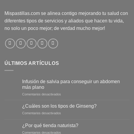
Mispastillas.com se alinea contigo mejorando tu salud con
diferentes tipos de servicios y aliados que hacen tu vida,
no solo un poco mejor; de verdad mucho mejor!
ÚLTIMOS ARTÍCULOS
Infusión de salvia para conseguir un abdomen
más plano
en
Comentarios desactivados
Infusión
de
¿Cuáles son los tipos de Ginseng?
salvia
en
Comentarios desactivados
para
¿Cuáles
conseguir
son
un
¿Por qué tienda naturista?
los
abdomen
en
Comentarios desactivados
tipos