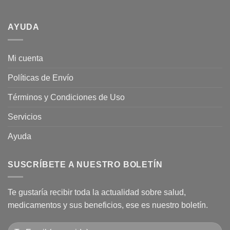
más
¿Por
de
plano
qué
Ginseng?
tienda
AYUDA
naturista?
Mi cuenta
Políticas de Envío
Términos y Condiciones de Uso
Servicios
Ayuda
SUSCRÍBETE A NUESTRO BOLETÍN
Te gustaría recibir toda la actualidad sobre salud,
medicamentos y sus beneficios, ese es nuestro boletín.