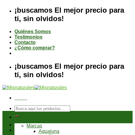
Saltar
¡buscamos El mejor precio para
al
ti, sin olvidos!
contenido
Quiénes Somos
Testimonios
Contacto
¿Cómo comprar?
¡buscamos El mejor precio para
ti, sin olvidos!
Menú
Buscar
por:
Tienda
Marcas
Aqualuna