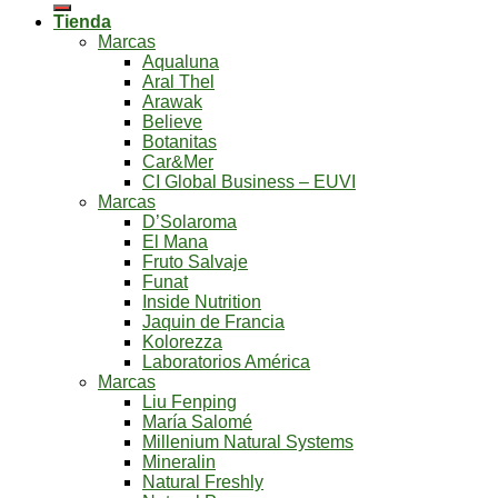
Tienda
Marcas
Aqualuna
Aral Thel
Arawak
Believe
Botanitas
Car&Mer
CI Global Business – EUVI
Marcas
D’Solaroma
El Mana
Fruto Salvaje
Funat
Inside Nutrition
Jaquin de Francia
Kolorezza
Laboratorios América
Marcas
Liu Fenping
María Salomé
Millenium Natural Systems
Mineralin
Natural Freshly