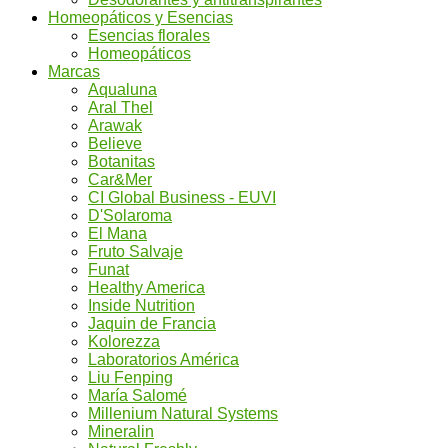
Homeopáticos y Esencias
Esencias florales
Homeopáticos
Marcas
Aqualuna
Aral Thel
Arawak
Believe
Botanitas
Car&Mer
CI Global Business - EUVI
D'Solaroma
El Mana
Fruto Salvaje
Funat
Healthy America
Inside Nutrition
Jaquin de Francia
Kolorezza
Laboratorios América
Liu Fenping
María Salomé
Millenium Natural Systems
Mineralin