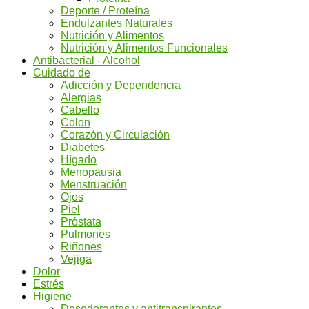
Deporte / Proteína
Endulzantes Naturales
Nutrición y Alimentos
Nutrición y Alimentos Funcionales
Antibacterial - Alcohol
Cuidado de
Adicción y Dependencia
Alergias
Cabello
Colon
Corazón y Circulación
Diabetes
Hígado
Menopausia
Menstruación
Ojos
Piel
Próstata
Pulmones
Riñones
Vejiga
Dolor
Estrés
Higiene
Desodorantes y antitranspirantes