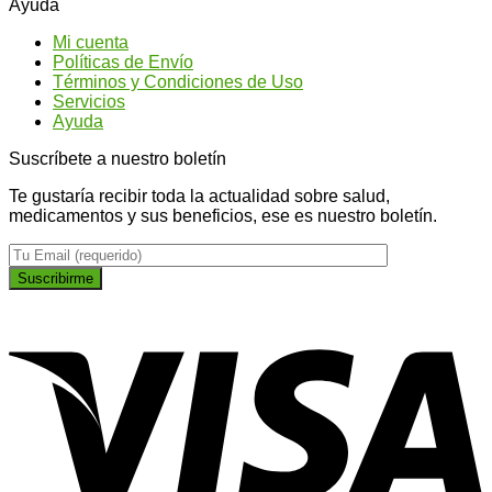
Ayuda
los
conseguir
qu
tipos
un
ti
Mi cuenta
de
abdomen
na
Políticas de Envío
Ginseng?
más
Términos y Condiciones de Uso
plano
Servicios
Ayuda
Suscríbete a nuestro boletín
Te gustaría recibir toda la actualidad sobre salud,
medicamentos y sus beneficios, ese es nuestro boletín.