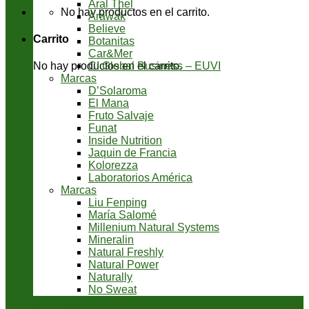
Aral Thel
No hay productos en el carrito.
Arawak
Believe
Carrito
Botanitas
Car&Mer
CI Global Business – EUVI
No hay productos en el carrito.
Marcas
D’Solaroma
El Mana
Fruto Salvaje
Funat
Inside Nutrition
Jaquin de Francia
Kolorezza
Laboratorios América
Marcas
Liu Fenping
María Salomé
Millenium Natural Systems
Mineralin
Natural Freshly
Natural Power
Naturally
No Sweat