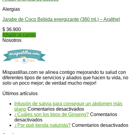
Alergias
Jarabe de Coco Bebida energizante (360 ml.) – Aralthel
$
36.900
Añadir al carrito
Nosotros
Mispastillas.com se alinea contigo mejorando tu salud con
diferentes tipos de servicios y aliados que hacen tu vida, no
solo un poco mejor; de verdad mucho mejor!
Últimos artículos
Infusión de salvia para conseguir un abdomen más
en
plano
Comentarios desactivados
Infusión
¿Cuáles son los tipos de Ginseng?
Comentarios
en
de
desactivados
¿Cuáles
salvia
en
¿Por qué tienda naturista?
Comentarios desactivados
son
para
¿P