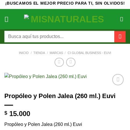
Saltar
¡BUSCAMOS EL MEJOR PRECIO PARA TI, SIN OLVIDOS!
al
contenido
Buscar
por:
INICIO
/
TIENDA
/
MARCAS
/
CI GLOBAL BUSINESS - EUVI
Añadir
Propóleo y Polen Jalea (260 ml.) Euvi
a la
lista de
deseos
15.000
$
Propóleo y Polen Jalea (260 ml.) Euvi