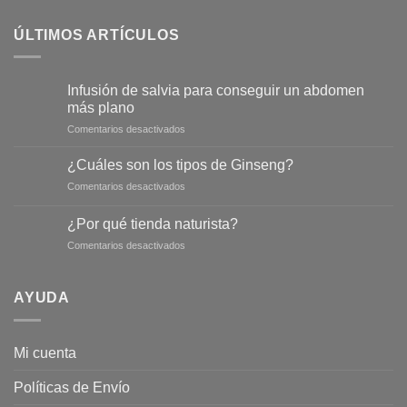
ÚLTIMOS ARTÍCULOS
Infusión de salvia para conseguir un abdomen
más plano
en
Comentarios desactivados
Infusión
de
¿Cuáles son los tipos de Ginseng?
salvia
en
Comentarios desactivados
para
¿Cuáles
conseguir
son
un
¿Por qué tienda naturista?
los
abdomen
en
Comentarios desactivados
tipos
más
¿Por
de
plano
qué
Ginseng?
tienda
AYUDA
naturista?
Mi cuenta
Políticas de Envío