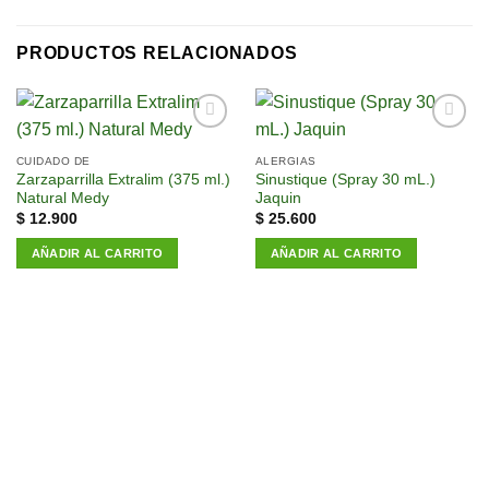
PRODUCTOS RELACIONADOS
Añadir
Añadir
a la
a la
CUIDADO DE
ALERGIAS
lista de
lista de
Zarzaparrilla Extralim (375 ml.)
Sinustique (Spray 30 mL.)
deseos
deseos
Natural Medy
Jaquin
$
12.900
$
25.600
AÑADIR AL CARRITO
AÑADIR AL CARRITO