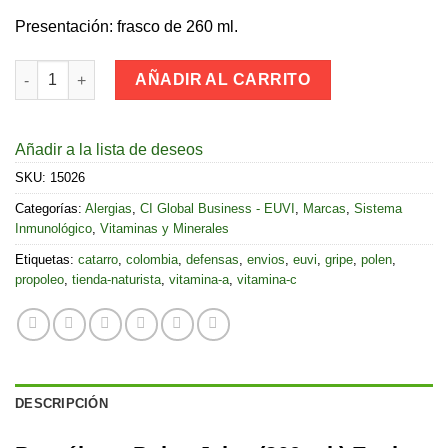
Presentación: frasco de 260 ml.
Propóleo y Polen Jalea (260 ml.) Euvi cantidad
AÑADIR AL CARRITO
Añadir a la lista de deseos
SKU:
15026
Categorías:
Alergias
,
CI Global Business - EUVI
,
Marcas
,
Sistema
Inmunológico
,
Vitaminas y Minerales
Etiquetas:
catarro
,
colombia
,
defensas
,
envios
,
euvi
,
gripe
,
polen
,
propoleo
,
tienda-naturista
,
vitamina-a
,
vitamina-c
DESCRIPCIÓN