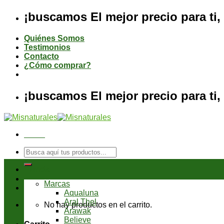
Saltar
¡buscamos El mejor precio para ti, 
al
contenido
Quiénes Somos
Testimonios
Contacto
¿Cómo comprar?
¡buscamos El mejor precio para ti, 
Menú
Buscar
por:
Tienda
Marcas
Aqualuna
Aral Thel
No hay productos en el carrito.
Arawak
Believe