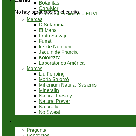
Carrito
Botanitas
Car&Mer
No hay productos en el carrito.
CI Global Business – EUVI
Marcas
D’Solaroma
El Mana
Fruto Salvaje
Funat
Inside Nutrition
Jaquin de Francia
Kolorezza
Laboratorios América
Marcas
Liu Fenping
María Salomé
Millenium Natural Systems
Mineralin
Natural Freshly
Natural Power
Naturally
No Sweat
Servicios
Pregunta
Beneficios