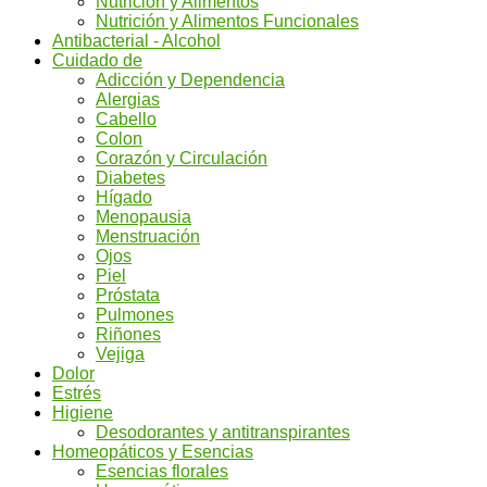
Nutrición y Alimentos
Nutrición y Alimentos Funcionales
Antibacterial - Alcohol
Cuidado de
Adicción y Dependencia
Alergias
Cabello
Colon
Corazón y Circulación
Diabetes
Hígado
Menopausia
Menstruación
Ojos
Piel
Próstata
Pulmones
Riñones
Vejiga
Dolor
Estrés
Higiene
Desodorantes y antitranspirantes
Homeopáticos y Esencias
Esencias florales