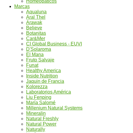
Homeopáticos
Marcas
Aqualuna
Aral Thel
Arawak
Believe
Botanitas
Car&Mer
CI Global Business - EUVI
D'Solaroma
El Mana
Fruto Salvaje
Funat
Healthy America
Inside Nutrition
Jaquin de Francia
Kolorezza
Laboratorios América
Liu Fenping
María Salomé
Millenium Natural Systems
Mineralin
Natural Freshly
Natural Power
Naturally