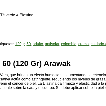
 Té verde & Elastina
tiquetas:
120gr
,
60
,
adulto
,
antisolar
,
colombia
,
crema
,
cuidado-d
 60 (120 Gr) Arawak
 Vera, que brinda un efecto humectante, aumentando la retenció
sativa actúa como astringente, reduciendo los niveles de grasa
ir el cáncer de piel. La Elastina da firmeza y elasticidad a la p
amente sobre la cara y el cuerpo. Se debe aplicar sobre la piel