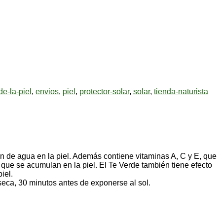
e-la-piel
,
envios
,
piel
,
protector-solar
,
solar
,
tienda-naturista
n de agua en la piel. Además contiene vitaminas A, C y E, que
 que se acumulan en la piel. El Te Verde también tiene efecto
iel.
 seca, 30 minutos antes de exponerse al sol.