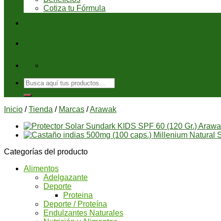
Cotiza tu Fórmula
Blog
Ayuda
08:00 - 6:00 pm
Buscar
por:
Inicio
/
Tienda
/
Marcas
/
Arawak
Categorías del producto
Alimentos
Adelgazante
Deporte
Proteina
Deporte / Proteína
Endulzantes Naturales