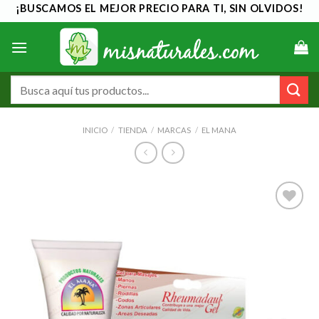
Saltar
¡BUSCAMOS EL MEJOR PRECIO PARA TI, SIN OLVIDOS!
al
contenido
Buscar
por:
INICIO
/
TIENDA
/
MARCAS
/
EL MANA
Añadir
a la
lista de
deseos