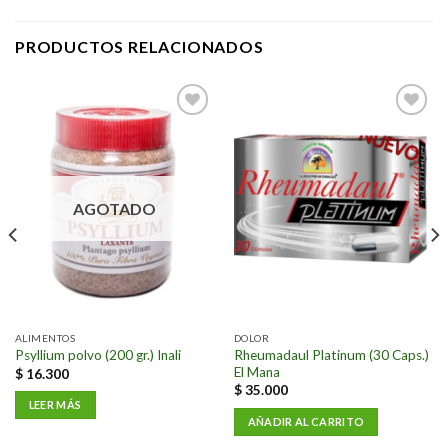
PRODUCTOS RELACIONADOS
Añadir
Añadir
a la
a la
lista de
lista de
deseos
deseos
AGOTADO
ALIMENTOS
DOLOR
Rheumadaul Platinum (30 Caps.)
Psyllium polvo (200 gr.) Inali
El Mana
$
16.300
$
35.000
LEER MÁS
AÑADIR AL CARRITO