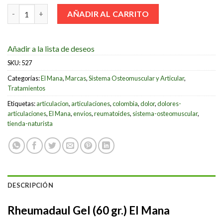
Rheumadaul Gel (60 gr.) El Mana cantidad
AÑADIR AL CARRITO
Añadir a la lista de deseos
SKU:
527
Categorías:
El Mana
,
Marcas
,
Sistema Osteomuscular y Articular
,
Tratamientos
Etiquetas:
articulacion
,
articulaciones
,
colombia
,
dolor
,
dolores-
articulaciones
,
El Mana
,
envios
,
reumatoides
,
sistema-osteomuscular
,
tienda-naturista
DESCRIPCIÓN
Rheumadaul Gel (60 gr.) El Mana