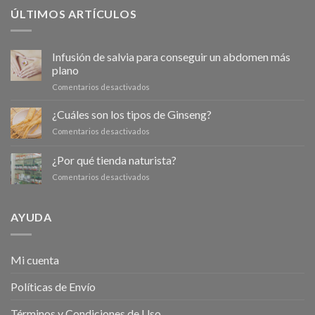
ÚLTIMOS ARTÍCULOS
Infusión de salvia para conseguir un abdomen más
plano
en
Comentarios desactivados
Infusión
de
¿Cuáles son los tipos de Ginseng?
salvia
en
Comentarios desactivados
para
¿Cuáles
conseguir
son
¿Por qué tienda naturista?
un
los
abdomen
en
Comentarios desactivados
tipos
más
¿Por
de
plano
qué
Ginseng?
tienda
AYUDA
naturista?
Mi cuenta
Políticas de Envío
Términos y Condiciones de Uso