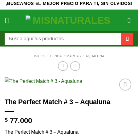
Saltar
¡BUSCAMOS EL MEJOR PRECIO PARA TI, SIN OLVIDOS!
al
contenido
Buscar
por:
INICIO
/
TIENDA
/
MARCAS
/
AQUALUNA
Añadir
The Perfect Match # 3 – Aqualuna
a la
lista de
deseos
77.000
$
The Perfect Match # 3 – Aqualuna