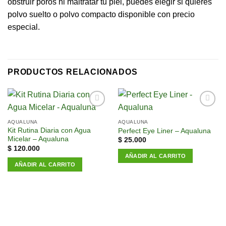
obstruir poros ni maltratar tu piel, puedes elegir si quieres
polvo suelto o polvo compacto disponible con precio
especial.
PRODUCTOS RELACIONADOS
Añadir
Añadir
a la
a la
AQUALUNA
AQUALUNA
lista de
lista de
Kit Rutina Diaria con Agua
Perfect Eye Liner – Aqualuna
deseos
deseos
Micelar – Aqualuna
$
25.000
$
120.000
AÑADIR AL CARRITO
AÑADIR AL CARRITO