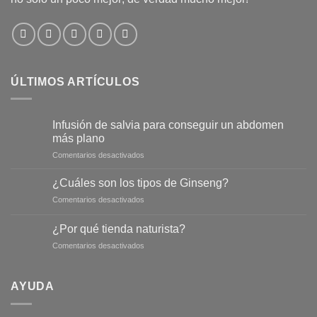
ÚLTIMOS ARTÍCULOS
Infusión de salvia para conseguir un abdomen
más plano
en
Comentarios desactivados
Infusión
de
¿Cuáles son los tipos de Ginseng?
salvia
en
Comentarios desactivados
para
¿Cuáles
conseguir
son
un
¿Por qué tienda naturista?
los
abdomen
en
Comentarios desactivados
tipos
más
¿Por
de
plano
qué
Ginseng?
tienda
AYUDA
naturista?