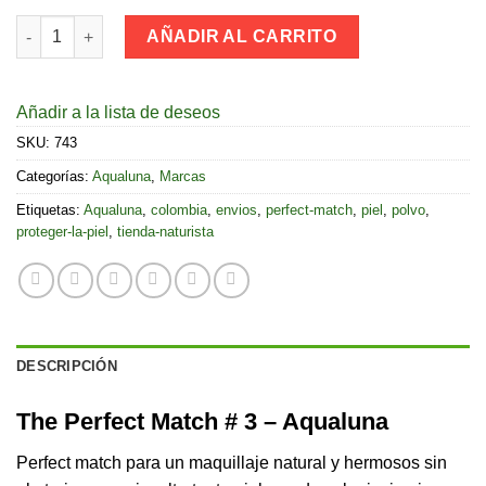
The Perfect Match # 3 - Aqualuna cantidad
AÑADIR AL CARRITO
Añadir a la lista de deseos
SKU:
743
Categorías:
Aqualuna
,
Marcas
Etiquetas:
Aqualuna
,
colombia
,
envios
,
perfect-match
,
piel
,
polvo
,
proteger-la-piel
,
tienda-naturista
DESCRIPCIÓN
The Perfect Match # 3 – Aqualuna
Perfect match para un maquillaje natural y hermosos sin