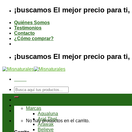
Saltar
¡buscamos El mejor precio para ti, 
al
contenido
Quiénes Somos
Testimonios
Contacto
¿Cómo comprar?
¡buscamos El mejor precio para ti, 
Menú
Buscar
por:
Tienda
Marcas
Aqualuna
Aral Thel
No hay productos en el carrito.
Arawak
Believe