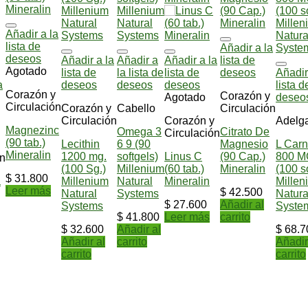
Añadir a la
lista de
Añadir a la
deseos
Añadir a la
Añadir a
Añadir a la
lista de
Agotado
lista de
la lista de
lista de
deseos
Añadir
a
deseos
deseos
deseos
lista d
Corazón y
Corazón y
Agotado
deseo
Circulación
Corazón y
Cabello
Circulación
Circulación
Corazón y
Adelg
Magnezinc
Omega 3
Citrato De
Circulación
(90 tab.)
Lecithin
6 9 (90
Magnesio
L Carn
Mineralin
1200 mg.
softgels)
Linus C
(90 Cap.)
800 M
ón
(100 Sg.)
Millenium
(60 tab.)
Mineralin
(100 so
$
31.800
a
Millenium
Natural
Mineralin
Millen
Leer más
$
42.500
Natural
Systems
Natura
$
27.600
Añadir al
Systems
Syste
$
41.800
Leer más
carrito
$
32.600
Añadir al
$
68.7
Añadir al
carrito
Añadir
carrito
carrito