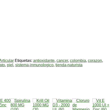
rticular
Etiquetas:
antioxidante
,
cancer
,
colombia
,
corazon
,
fato
,
piel
,
sistema-inmunologico
,
tienda-naturista