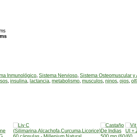
ems
ema Inmunológico
,
Sistema Nervioso
,
Sistema Osteomuscular y A
sos
,
insulina
,
lactancia
,
metabolismo
,
musculos
,
ninos
,
ojos
,
ol