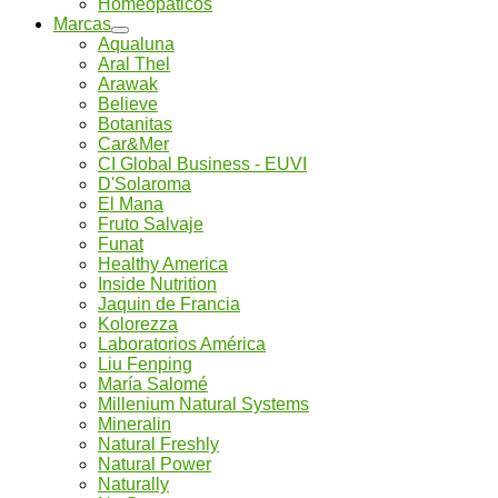
Homeopáticos
Marcas
Aqualuna
Aral Thel
Arawak
Believe
Botanitas
Car&Mer
CI Global Business - EUVI
D'Solaroma
El Mana
Fruto Salvaje
Funat
Healthy America
Inside Nutrition
Jaquin de Francia
Kolorezza
Laboratorios América
Liu Fenping
María Salomé
Millenium Natural Systems
Mineralin
Natural Freshly
Natural Power
Naturally