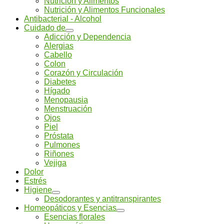
Nutrición y Alimentos
Nutrición y Alimentos Funcionales
Antibacterial - Alcohol
Cuidado de
Adicción y Dependencia
Alergias
Cabello
Colon
Corazón y Circulación
Diabetes
Hígado
Menopausia
Menstruación
Ojos
Piel
Próstata
Pulmones
Riñones
Vejiga
Dolor
Estrés
Higiene
Desodorantes y antitranspirantes
Homeopáticos y Esencias
Esencias florales