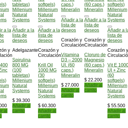
Añadir a la
Añadir a la
lista de
lista de
r a la
Añadir a la
Añadir a la
deseos
deseos
Añadir a l
 de
lista de
lista de
lista de
Corazón y
Corazón y
os
deseos
deseos
deseos
Circulación
Circulación
zón y
Adelgazante
Corazón y
Corazón 
Vitamina
Cloruro de
lación
Circulación
Circulaci
Spirulina
D3 – 2000
Magnesio
 400
800 MG
Krill Oil
UI. (60
(60 caps.)
Vit E 100
Zinc
(100
1000 MG
caps.)
Mineralin
UI + Zinc
tabletas)
(30
Mineralin
(60
$
22.200
els)
Millenium
softgels)
softgels)
$
27.000
Añadir al
enium
Natural
Millenium
Millenium
Añadir al
carrito
al
Systems
Natural
Natural
carrito
ems
Systems
Systems
$
39.300
000
Añadir al
$
60.300
$
55.500
r al
carrito
Añadir al
Añadir al
o
carrito
carrito