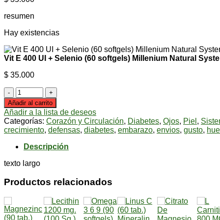
resumen
Hay existencias
Vit E 400 UI + Selenio (60 softgels) Millenium Natural Syst
$
35.000
Vit
E
Añadir al carrito
400
Añadir a la lista de deseos
UI
Categorías:
Corazón y Circulación
,
Diabetes
,
Ojos
,
Piel
,
Sist
+
crecimiento
,
defensas
,
diabetes
,
embarazo
,
envios
,
gusto
,
hue
Selenio
(60
Descripción
softgels)
Millenium
texto largo
Natural
Systems
Productos relacionados
cantidad