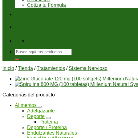
Cotiza tu Fórmula
Blog
Ayuda
08:00 - 6:00 pm
Buscar
por:
Inicio
/
Tienda
/
Tratamientos
/
Sistema Nervioso
Categorías del producto
Alimentos
Adelgazante
Deporte
Proteina
Deporte / Proteína
Endulzantes Naturales