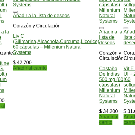
Añadir a la lista de deseos
Corazón y Circulación
 a la
Añadir a la
Añadi
Liv C
e
lista de
lista
(Silimarina,Alcachofa,Curcuma,Licorice)
s
deseos
dese
60 cápsulas – Millenium Natural
Systems
azante
Corazón y
Cora
Circulación
Circu
$
42.700
itine
Añadir al carrito
G.
Castaño
Vit E
ft.)
De Indias
UI + 
ium
500 mg (60
(60
l
cápsulas)
softg
ms
Millenium
Mill
Natural
Natur
00
Systems
Syst
 al
$
34.200
$
31.
Añadir al
Añadi
carrito
carrit