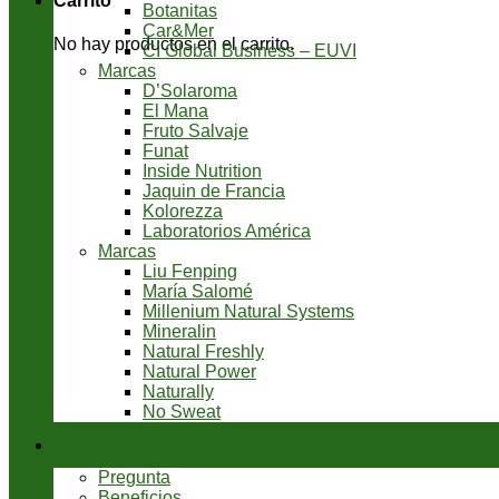
Carrito
Botanitas
Car&Mer
No hay productos en el carrito.
CI Global Business – EUVI
Marcas
D’Solaroma
El Mana
Fruto Salvaje
Funat
Inside Nutrition
Jaquin de Francia
Kolorezza
Laboratorios América
Marcas
Liu Fenping
María Salomé
Millenium Natural Systems
Mineralin
Natural Freshly
Natural Power
Naturally
No Sweat
Servicios
Pregunta
Beneficios