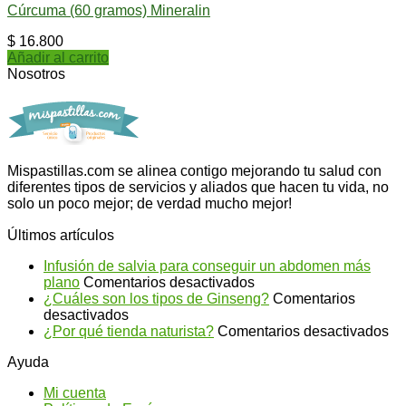
Cúrcuma (60 gramos) Mineralin
$
16.800
Añadir al carrito
Nosotros
Mispastillas.com se alinea contigo mejorando tu salud con
diferentes tipos de servicios y aliados que hacen tu vida, no
solo un poco mejor; de verdad mucho mejor!
Últimos artículos
Infusión de salvia para conseguir un abdomen más
en
plano
Comentarios desactivados
Infusión
¿Cuáles son los tipos de Ginseng?
Comentarios
en
de
desactivados
¿Cuáles
salvia
en
¿Por qué tienda naturista?
Comentarios desactivados
son
para
¿P
Ayuda
los
conseguir
qu
tipos
un
ti
Mi cuenta
de
abdomen
na