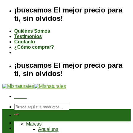
Saltar
¡buscamos El mejor precio para
al
ti, sin olvidos!
contenido
Quiénes Somos
Testimonios
Contacto
¿Cómo comprar?
¡buscamos El mejor precio para
ti, sin olvidos!
Menú
Buscar
por:
Tienda
Marcas
Aqualuna