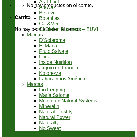
Aral Thel
No hay productos en el carrito.
Arawak
Believe
Carrito
Botanitas
Car&Mer
CI Global Business – EUVI
No hay productos en el carrito.
Marcas
D’Solaroma
El Mana
Fruto Salvaje
Funat
Inside Nutrition
Jaquin de Francia
Kolorezza
Laboratorios América
Marcas
Liu Fenping
María Salomé
Millenium Natural Systems
Mineralin
Natural Freshly
Natural Power
Naturally
No Sweat