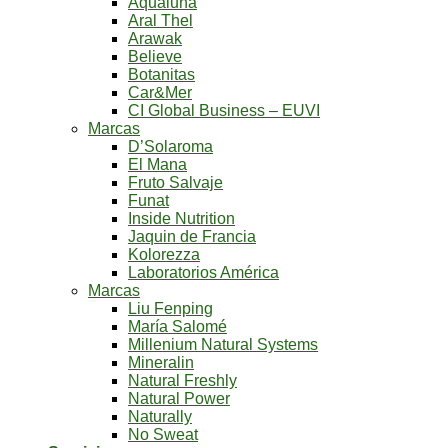
Aqualuna
Aral Thel
Arawak
Believe
Botanitas
Car&Mer
CI Global Business – EUVI
Marcas
D’Solaroma
El Mana
Fruto Salvaje
Funat
Inside Nutrition
Jaquin de Francia
Kolorezza
Laboratorios América
Marcas
Liu Fenping
María Salomé
Millenium Natural Systems
Mineralin
Natural Freshly
Natural Power
Naturally
No Sweat