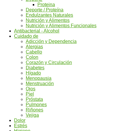
Proteina
Deporte / Proteína
Endulzantes Naturales
Nutrición y Alimentos
Nutrición y Alimentos Funcionales
Antibacterial - Alcohol
Cuidado de
Adicción y Dependencia
Alergias
Cabello
Colon
Corazón y Circulación
Diabetes
Hígado
Menopausia
Menstruación
Ojos
Piel
Próstata
Pulmones
Riñones
Vejiga
Dolor
Estrés
Higiene