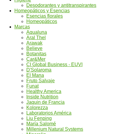
Desodorantes y antitranspirantes
Homeopáticos y Esencias
Esencias florales
Homeopáticos
Marcas
Aqualuna
Aral Thel
Arawak
Believe
Botanitas
Car&Mer
CI Global Business - EUVI
D'Solaroma
El Mana
Fruto Salvaje
Funat
Healthy America
Inside Nutrition
Jaquin de Francia
Kolorezza
Laboratorios América
Liu Fenping
María Salomé
Millenium Natural Systems