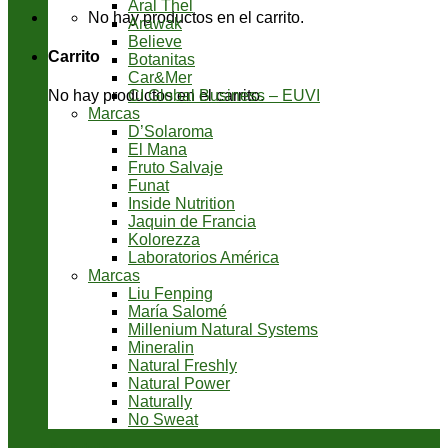
Aral Thel
No hay productos en el carrito.
Arawak
Believe
Carrito
Botanitas
Car&Mer
CI Global Business – EUVI
No hay productos en el carrito.
Marcas
D’Solaroma
El Mana
Fruto Salvaje
Funat
Inside Nutrition
Jaquin de Francia
Kolorezza
Laboratorios América
Marcas
Liu Fenping
María Salomé
Millenium Natural Systems
Mineralin
Natural Freshly
Natural Power
Naturally
No Sweat