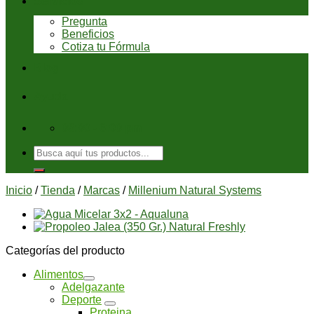
Servicios
Pregunta
Beneficios
Cotiza tu Fórmula
Blog
Ayuda
08:00 - 6:00 pm
Buscar
por:
Inicio
/
Tienda
/
Marcas
/
Millenium Natural Systems
Categorías del producto
Alimentos
Adelgazante
Deporte
Proteina