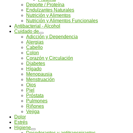
Deporte / Proteína
Endulzantes Naturales
Nutrición y Alimentos
Nutrición y Alimentos Funcionales
Antibacterial - Alcohol
Cuidado de
Adicción y Dependencia
Alergias
Cabello
Colon
Corazón y Circulación
Diabetes
Hígado
Menopausia
Menstruación
Ojos
Piel
Próstata
Pulmones
Riñones
Vejiga
Dolor
Estrés
Higiene
Desodorantes y antitranspirantes