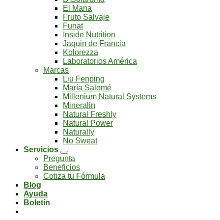
El Mana
Fruto Salvaje
Funat
Inside Nutrition
Jaquin de Francia
Kolorezza
Laboratorios América
Marcas
Liu Fenping
María Salomé
Millenium Natural Systems
Mineralin
Natural Freshly
Natural Power
Naturally
No Sweat
Servicios
Pregunta
Beneficios
Cotiza tu Fórmula
Blog
Ayuda
Boletín