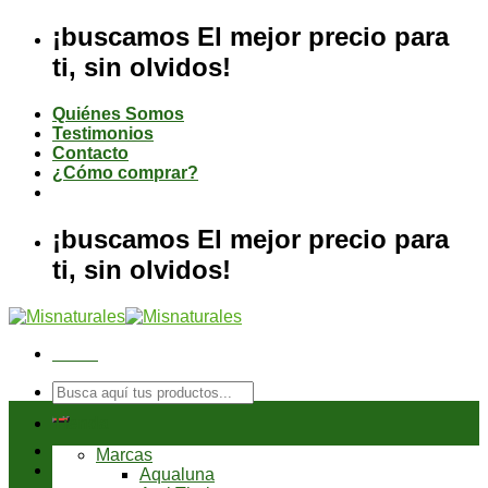
Saltar
¡buscamos El mejor precio para
al
ti, sin olvidos!
contenido
Quiénes Somos
Testimonios
Contacto
¿Cómo comprar?
¡buscamos El mejor precio para
ti, sin olvidos!
Menú
Buscar
por:
Tienda
Marcas
Aqualuna