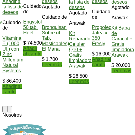
Añadir a
deseos
deseos
la lista de
deseos
o
Cuidado
la lista de
Agotado
deseos
Agotado
de
Cuidado
deseos
Agotado
Cuidado de
de
Arawak
na
Engystol
Cuidado
Arawak
50 tab.
Bronquisan
Propoleo
de
Kit Baba
Heel
Sobre (4
Jalea x
Kit
de
Vitamina
Tab.
350
Reparador
Caracol +
$
74.500
E (1000
Masticables)
Fresly
Celular
Gratis
Añadir
UI.) con
El Mana
Q10 +
limpiadora
l
al carrito
$
16.000
Zinc
Gratis
Arawak
$
1.700
Añadir al
Millenium
limpiadora
Leer más
carrito
Natural
$
20.000
Arawak
Systems
Leer más
$
28.500
$
86.400
Leer más
Añadir al
carrito
Nosotros