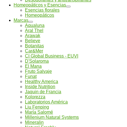
Homeopáticos y Esencias
Esencias florales
Homeopáticos
Marcas
Aqualuna
Aral Thel
Arawak
Believe
Botanitas
Car&Mer
CI Global Business - EUVI
D'Solaroma
El Mana
Fruto Salvaje
Funat
Healthy America
Inside Nutrition
Jaquin de Francia
Kolorezza
Laboratorios América
Liu Fenping
María Salomé
Millenium Natural Systems
Mineralin