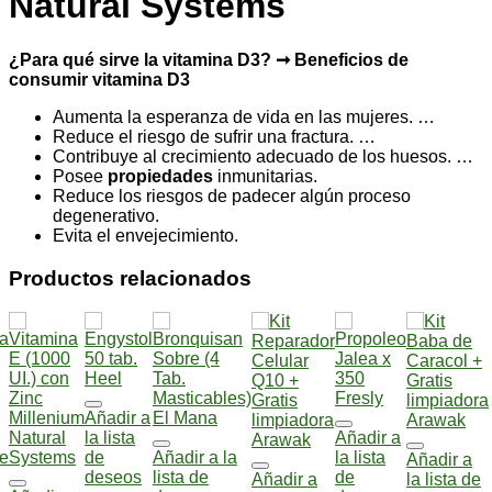
Natural Systems
¿Para qué sirve la vitamina D3?
➞ Beneficios de
consumir vitamina D3
Aumenta la esperanza de vida en las mujeres. …
Reduce el riesgo de sufrir una fractura. …
Contribuye al crecimiento adecuado de los huesos. …
Posee
propiedades
inmunitarias.
Reduce los riesgos de padecer algún proceso
degenerativo.
Evita el envejecimiento.
Productos relacionados
Añadir a
a
la lista
Añadir a
de
de
Añadir a la
la lista
Añadir a
deseos
lista de
de
Añadir a
la lista de