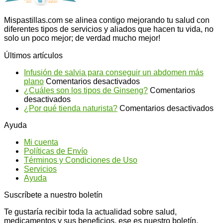
Mispastillas.com se alinea contigo mejorando tu salud con
diferentes tipos de servicios y aliados que hacen tu vida, no
solo un poco mejor; de verdad mucho mejor!
Últimos artículos
Infusión de salvia para conseguir un abdomen más
en
plano
Comentarios desactivados
Infusión
¿Cuáles son los tipos de Ginseng?
Comentarios
en
de
desactivados
¿Cuáles
salvia
en
¿Por qué tienda naturista?
Comentarios desactivados
son
para
¿P
Ayuda
los
conseguir
qu
tipos
un
ti
Mi cuenta
de
abdomen
na
Políticas de Envío
Ginseng?
más
Términos y Condiciones de Uso
plano
Servicios
Ayuda
Suscríbete a nuestro boletín
Te gustaría recibir toda la actualidad sobre salud,
medicamentos y sus beneficios, ese es nuestro boletín.