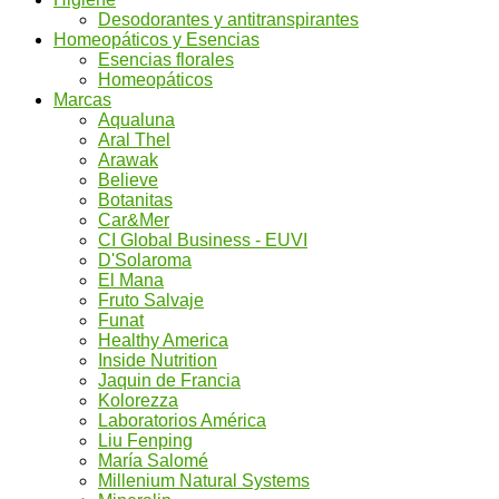
Desodorantes y antitranspirantes
Homeopáticos y Esencias
Esencias florales
Homeopáticos
Marcas
Aqualuna
Aral Thel
Arawak
Believe
Botanitas
Car&Mer
CI Global Business - EUVI
D'Solaroma
El Mana
Fruto Salvaje
Funat
Healthy America
Inside Nutrition
Jaquin de Francia
Kolorezza
Laboratorios América
Liu Fenping
María Salomé
Millenium Natural Systems