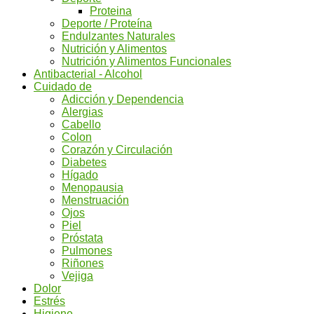
Proteina
Deporte / Proteína
Endulzantes Naturales
Nutrición y Alimentos
Nutrición y Alimentos Funcionales
Antibacterial - Alcohol
Cuidado de
Adicción y Dependencia
Alergias
Cabello
Colon
Corazón y Circulación
Diabetes
Hígado
Menopausia
Menstruación
Ojos
Piel
Próstata
Pulmones
Riñones
Vejiga
Dolor
Estrés
Higiene