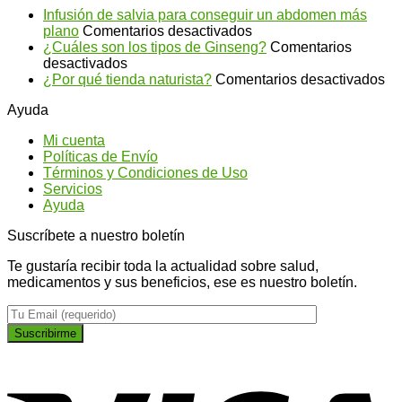
Infusión de salvia para conseguir un abdomen más
en
plano
Comentarios desactivados
Infusión
¿Cuáles son los tipos de Ginseng?
Comentarios
en
de
desactivados
¿Cuáles
salvia
en
¿Por qué tienda naturista?
Comentarios desactivados
son
para
¿P
Ayuda
los
conseguir
qu
tipos
un
ti
Mi cuenta
de
abdomen
na
Políticas de Envío
Ginseng?
más
Términos y Condiciones de Uso
plano
Servicios
Ayuda
Suscríbete a nuestro boletín
Te gustaría recibir toda la actualidad sobre salud,
medicamentos y sus beneficios, ese es nuestro boletín.