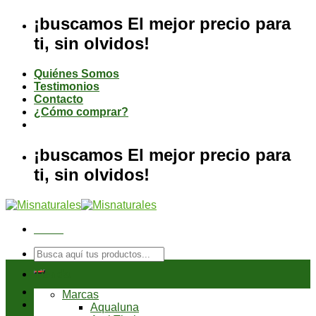
Saltar
¡buscamos El mejor precio para
al
ti, sin olvidos!
contenido
Quiénes Somos
Testimonios
Contacto
¿Cómo comprar?
¡buscamos El mejor precio para
ti, sin olvidos!
Menú
Buscar
por:
Tienda
Marcas
Aqualuna