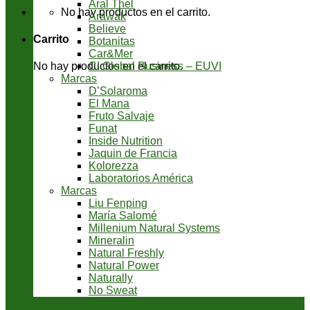
Aral Thel
No hay productos en el carrito.
Arawak
Believe
Carrito
Botanitas
Car&Mer
CI Global Business – EUVI
No hay productos en el carrito.
Marcas
D’Solaroma
El Mana
Fruto Salvaje
Funat
Inside Nutrition
Jaquin de Francia
Kolorezza
Laboratorios América
Marcas
Liu Fenping
María Salomé
Millenium Natural Systems
Mineralin
Natural Freshly
Natural Power
Naturally
No Sweat