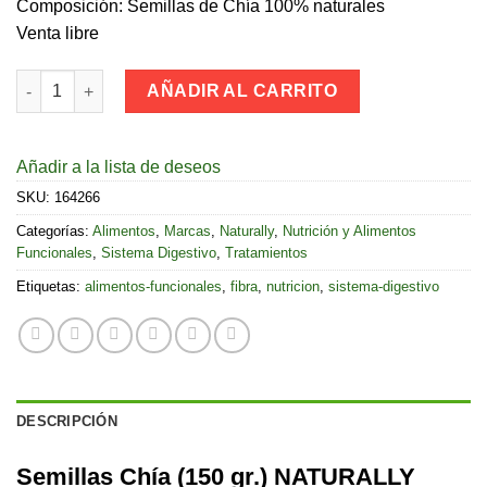
Composición: Semillas de Chía 100% naturales
Venta libre
Semillas chia (150 gr.) Naturally cantidad
AÑADIR AL CARRITO
Añadir a la lista de deseos
SKU:
164266
Categorías:
Alimentos
,
Marcas
,
Naturally
,
Nutrición y Alimentos
Funcionales
,
Sistema Digestivo
,
Tratamientos
Etiquetas:
alimentos-funcionales
,
fibra
,
nutricion
,
sistema-digestivo
DESCRIPCIÓN
Semillas Chía (150 gr.) NATURALLY