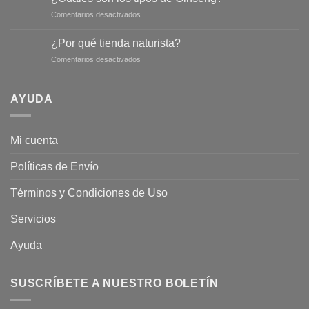
salvia
en
Comentarios desactivados
para
¿Cuáles
conseguir
son
un
¿Por qué tienda naturista?
los
abdomen
en
Comentarios desactivados
tipos
más
¿Por
de
plano
qué
Ginseng?
tienda
AYUDA
naturista?
Mi cuenta
Políticas de Envío
Términos y Condiciones de Uso
Servicios
Ayuda
SUSCRÍBETE A NUESTRO BOLETÍN