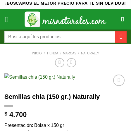
Saltar
¡BUSCAMOS EL MEJOR PRECIO PARA TI, SIN OLVIDOS!
al
contenido
Buscar
por:
INICIO
/
TIENDA
/
MARCAS
/
NATURALLY
Añadir
Semillas chia (150 gr.) Naturally
a la
lista de
deseos
4.700
$
Presentación: Bolsa x 150 gr