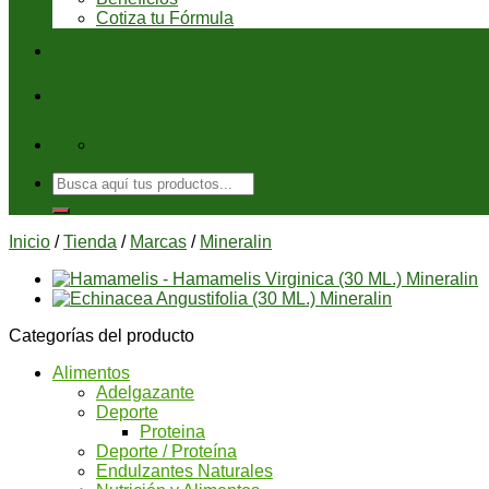
Cotiza tu Fórmula
Blog
Ayuda
08:00 - 6:00 pm
Buscar
por:
Inicio
/
Tienda
/
Marcas
/
Mineralin
Categorías del producto
Alimentos
Adelgazante
Deporte
Proteina
Deporte / Proteína
Endulzantes Naturales