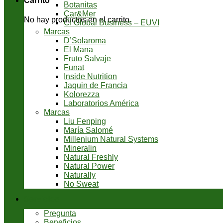
Carrito
Botanitas
Car&Mer
No hay productos en el carrito.
CI Global Business – EUVI
Marcas
D’Solaroma
El Mana
Fruto Salvaje
Funat
Inside Nutrition
Jaquin de Francia
Kolorezza
Laboratorios América
Marcas
Liu Fenping
María Salomé
Millenium Natural Systems
Mineralin
Natural Freshly
Natural Power
Naturally
No Sweat
Servicios
Pregunta
Beneficios