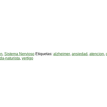
in
,
Sistema Nervioso
Etiquetas:
alzheimer
,
ansiedad
,
atencion
,
nda-naturista
,
vertigo