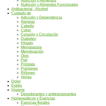
Nutrición y Alimentos
Nutrición y Alimentos Funcionales
Antibacterial - Alcohol
Cuidado de
Adicción y Dependencia
Alergias
Cabello
Colon
Corazón y Circulación
Diabetes
Hígado
Menopausia
Menstruación
Ojos
Piel
Próstata
Pulmones
Riñones
Vejiga
Dolor
Estrés
Higiene
Desodorantes y antitranspirantes
Homeopáticos y Esencias
Esencias florales