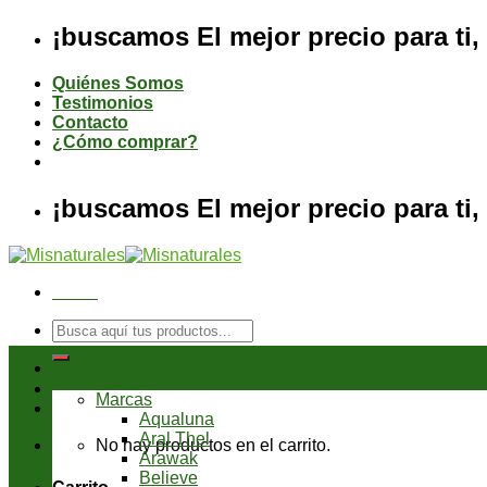
Saltar
¡buscamos El mejor precio para ti, 
al
contenido
Quiénes Somos
Testimonios
Contacto
¿Cómo comprar?
¡buscamos El mejor precio para ti, 
Menú
Buscar
por:
Tienda
Marcas
Aqualuna
Aral Thel
No hay productos en el carrito.
Arawak
Believe