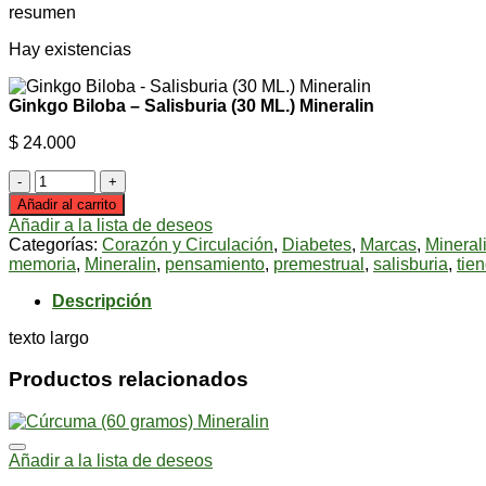
resumen
Hay existencias
Ginkgo Biloba – Salisburia (30 ML.) Mineralin
$
24.000
Ginkgo
Biloba
Añadir al carrito
-
Añadir a la lista de deseos
Salisburia
Categorías:
Corazón y Circulación
,
Diabetes
,
Marcas
,
Mineral
(30
memoria
,
Mineralin
,
pensamiento
,
premestrual
,
salisburia
,
tie
ML.)
Mineralin
Descripción
cantidad
texto largo
Productos relacionados
Añadir a la lista de deseos