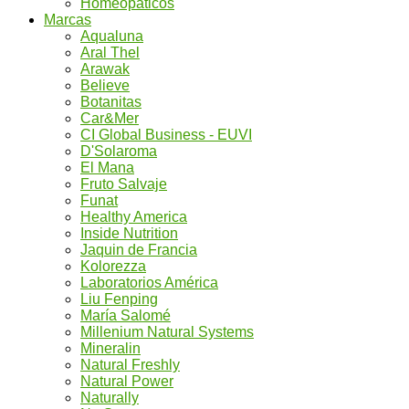
Homeopáticos
Marcas
Aqualuna
Aral Thel
Arawak
Believe
Botanitas
Car&Mer
CI Global Business - EUVI
D'Solaroma
El Mana
Fruto Salvaje
Funat
Healthy America
Inside Nutrition
Jaquin de Francia
Kolorezza
Laboratorios América
Liu Fenping
María Salomé
Millenium Natural Systems
Mineralin
Natural Freshly
Natural Power
Naturally