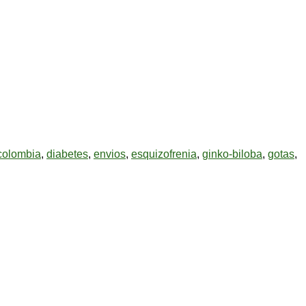
colombia
,
diabetes
,
envios
,
esquizofrenia
,
ginko-biloba
,
gotas
,