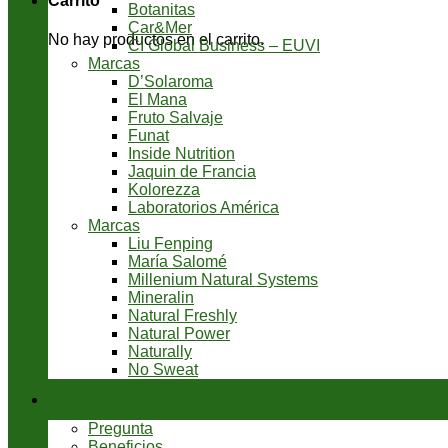
Carrito
Botanitas
Car&Mer
No hay productos en el carrito.
CI Global Business – EUVI
Marcas
D’Solaroma
El Mana
Fruto Salvaje
Funat
Inside Nutrition
Jaquin de Francia
Kolorezza
Laboratorios América
Marcas
Liu Fenping
María Salomé
Millenium Natural Systems
Mineralin
Natural Freshly
Natural Power
Naturally
No Sweat
Servicios
Pregunta
Beneficios