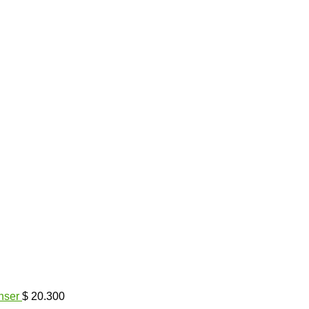
nser
$
20.300