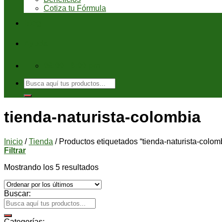
Cotiza tu Fórmula
Blog
Ayuda
08:00 - 6:00 pm
Buscar
por:
tienda-naturista-colombia
Inicio
/
Tienda
/
Productos etiquetados “tienda-naturista-colom
Filtrar
Mostrando los 5 resultados
Buscar:
Categorías: