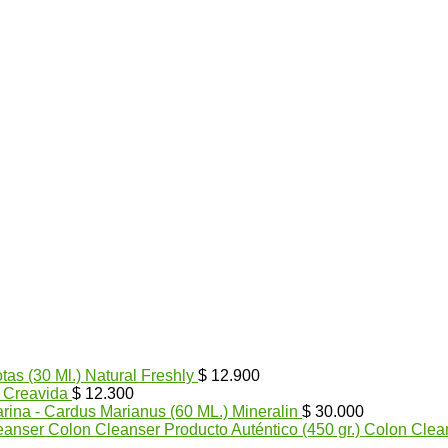
tas (30 Ml.) Natural Freshly
$
12.900
) Creavida
$
12.300
arina - Cardus Marianus (60 ML.) Mineralin
$
30.000
Colon Cleanser Producto Auténtico (450 gr.) Colon Clea