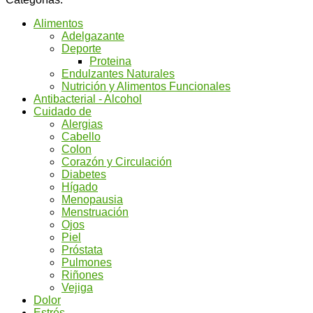
Alimentos
Adelgazante
Deporte
Proteina
Endulzantes Naturales
Nutrición y Alimentos Funcionales
Antibacterial - Alcohol
Cuidado de
Alergias
Cabello
Colon
Corazón y Circulación
Diabetes
Hígado
Menopausia
Menstruación
Ojos
Piel
Próstata
Pulmones
Riñones
Vejiga
Dolor
Estrés