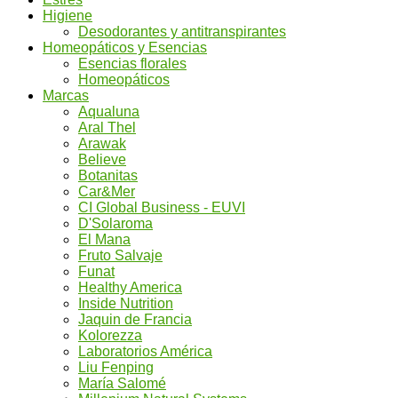
Higiene
Desodorantes y antitranspirantes
Homeopáticos y Esencias
Esencias florales
Homeopáticos
Marcas
Aqualuna
Aral Thel
Arawak
Believe
Botanitas
Car&Mer
CI Global Business - EUVI
D'Solaroma
El Mana
Fruto Salvaje
Funat
Healthy America
Inside Nutrition
Jaquin de Francia
Kolorezza
Laboratorios América
Liu Fenping
María Salomé