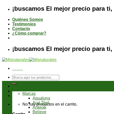
Saltar
¡buscamos El mejor precio para ti, 
al
contenido
Quiénes Somos
Testimonios
Contacto
¿Cómo comprar?
¡buscamos El mejor precio para ti, 
Menú
Buscar
por:
Tienda
Marcas
Aqualuna
Aral Thel
No hay productos en el carrito.
Arawak
Believe