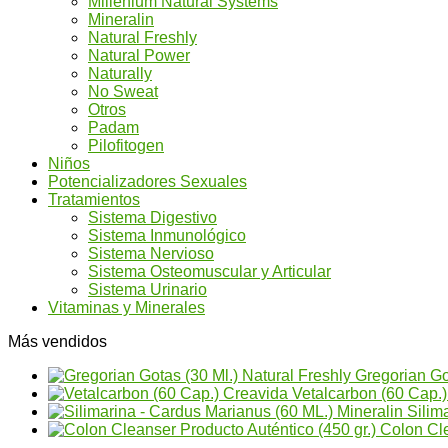
Millenium Natural Systems
Mineralin
Natural Freshly
Natural Power
Naturally
No Sweat
Otros
Padam
Pilofitogen
Niños
Potencializadores Sexuales
Tratamientos
Sistema Digestivo
Sistema Inmunológico
Sistema Nervioso
Sistema Osteomuscular y Articular
Sistema Urinario
Vitaminas y Minerales
Más vendidos
Gregorian Go
Vetalcarbon (60 Cap.
Silim