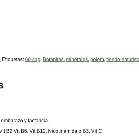
s
Etiquetas:
60-cap
,
Botanitas
,
minerales
,
polem
,
tienda-naturis
s
 embarazo y lactancia
t B2,Vit B6, Vit B12, Nicotinamida o B3, Vit C