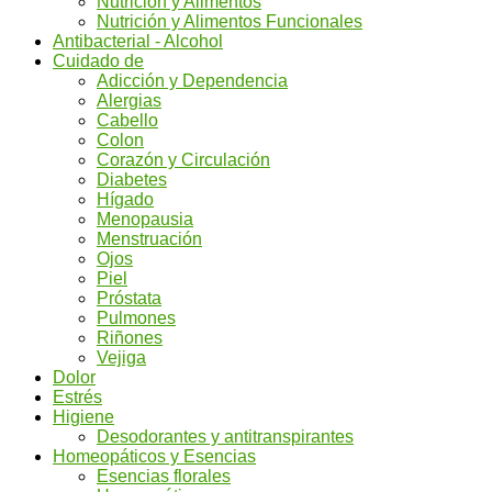
Nutrición y Alimentos
Nutrición y Alimentos Funcionales
Antibacterial - Alcohol
Cuidado de
Adicción y Dependencia
Alergias
Cabello
Colon
Corazón y Circulación
Diabetes
Hígado
Menopausia
Menstruación
Ojos
Piel
Próstata
Pulmones
Riñones
Vejiga
Dolor
Estrés
Higiene
Desodorantes y antitranspirantes
Homeopáticos y Esencias
Esencias florales