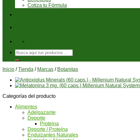
Cotiza tu Fórmula
Blog
Ayuda
08:00 - 6:00 pm
Buscar
por:
Inicio
/
Tienda
/
Marcas
/
Botanitas
Categorías del producto
Alimentos
Adelgazante
Deporte
Proteina
Deporte / Proteína
Endulzantes Naturales