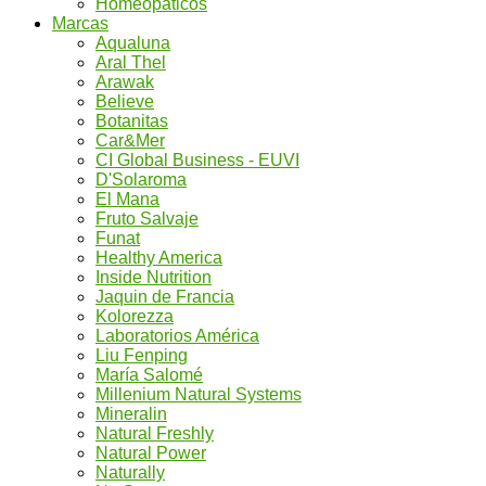
Homeopáticos
Marcas
Aqualuna
Aral Thel
Arawak
Believe
Botanitas
Car&Mer
CI Global Business - EUVI
D'Solaroma
El Mana
Fruto Salvaje
Funat
Healthy America
Inside Nutrition
Jaquin de Francia
Kolorezza
Laboratorios América
Liu Fenping
María Salomé
Millenium Natural Systems
Mineralin
Natural Freshly
Natural Power
Naturally