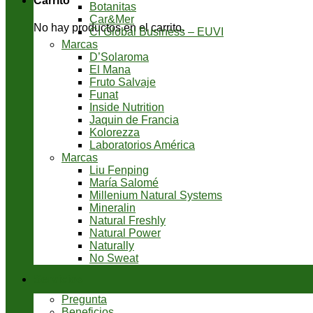
Carrito
Botanitas
Car&Mer
No hay productos en el carrito.
CI Global Business – EUVI
Marcas
D’Solaroma
El Mana
Fruto Salvaje
Funat
Inside Nutrition
Jaquin de Francia
Kolorezza
Laboratorios América
Marcas
Liu Fenping
María Salomé
Millenium Natural Systems
Mineralin
Natural Freshly
Natural Power
Naturally
No Sweat
Servicios
Pregunta
Beneficios