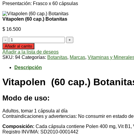
Presentación: Frasco x 60 cápsulas
Vitapolen (60 cap.) Botanitas
$
16.500
Vitapolen
(60
Añadir al carrito
cap.)
Añadir a la lista de deseos
Botanitas
SKU:
94
Categorías:
Botanitas
,
Marcas
,
Vitaminas y Minerale
cantidad
Descripción
Vitapolen (60 cap.) Botanita
Modo de uso:
Adultos, tomar 1 cápsula al día
Contraindicaciones y advertencias: No consumir en estado de
Composición:
Cada cápsula contiene Polen 400 mg, Vit B1, Vi
Registro INVIMA: SD2010-0001442