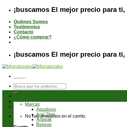
Saltar
¡buscamos El mejor precio para ti, 
al
contenido
Quiénes Somos
Testimonios
Contacto
¿Cómo comprar?
¡buscamos El mejor precio para ti, 
Menú
Buscar
por:
Tienda
Marcas
Aqualuna
Aral Thel
No hay productos en el carrito.
Arawak
Believe