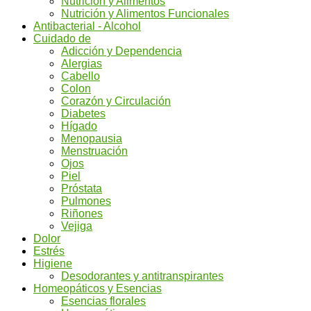
Nutrición y Alimentos
Nutrición y Alimentos Funcionales
Antibacterial - Alcohol
Cuidado de
Adicción y Dependencia
Alergias
Cabello
Colon
Corazón y Circulación
Diabetes
Hígado
Menopausia
Menstruación
Ojos
Piel
Próstata
Pulmones
Riñones
Vejiga
Dolor
Estrés
Higiene
Desodorantes y antitranspirantes
Homeopáticos y Esencias
Esencias florales