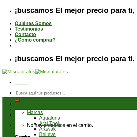
Saltar
¡buscamos El mejor precio para ti, 
al
contenido
Quiénes Somos
Testimonios
Contacto
¿Cómo comprar?
¡buscamos El mejor precio para ti, 
Menú
Buscar
por:
Tienda
Marcas
Aqualuna
Aral Thel
No hay productos en el carrito.
Arawak
Believe