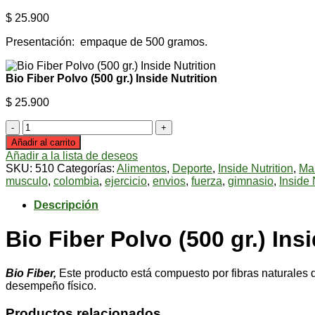
$
25.900
Presentación: empaque de 500 gramos.
Bio Fiber Polvo (500 gr.) Inside Nutrition
$
25.900
Bio
Fiber
Añadir al carrito
Polvo
Añadir a la lista de deseos
(500
SKU:
510
Categorías:
Alimentos
,
Deporte
,
Inside Nutrition
,
Ma
gr.)
musculo
,
colombia
,
ejercicio
,
envios
,
fuerza
,
gimnasio
,
Inside 
Inside
Nutrition
Descripción
cantidad
Bio Fiber Polvo (500 gr.) Ins
Bio Fiber,
Este producto está compuesto por fibras naturales que 
desempeño físico.
Productos relacionados