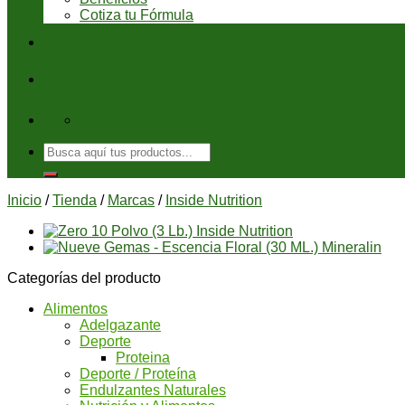
Cotiza tu Fórmula
Blog
Ayuda
08:00 - 6:00 pm
Buscar
por:
Inicio
/
Tienda
/
Marcas
/
Inside Nutrition
Categorías del producto
Alimentos
Adelgazante
Deporte
Proteina
Deporte / Proteína
Endulzantes Naturales