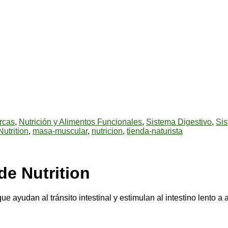
rcas
,
Nutrición y Alimentos Funcionales
,
Sistema Digestivo
,
Sis
Nutrition
,
masa-muscular
,
nutricion
,
tienda-naturista
ide Nutrition
ayudan al tránsito intestinal y estimulan al intestino lento a act