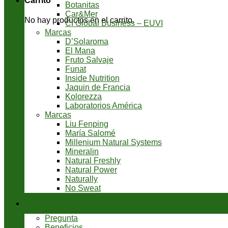
Carrito
Botanitas
Car&Mer
No hay productos en el carrito.
CI Global Business – EUVI
Marcas
D’Solaroma
El Mana
Fruto Salvaje
Funat
Inside Nutrition
Jaquin de Francia
Kolorezza
Laboratorios América
Marcas
Liu Fenping
María Salomé
Millenium Natural Systems
Mineralin
Natural Freshly
Natural Power
Naturally
No Sweat
Servicios
Pregunta
Beneficios