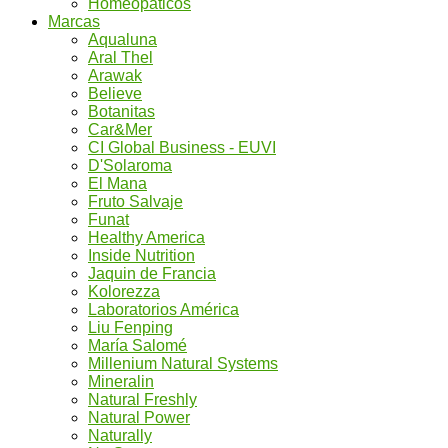
Homeopáticos
Marcas
Aqualuna
Aral Thel
Arawak
Believe
Botanitas
Car&Mer
CI Global Business - EUVI
D'Solaroma
El Mana
Fruto Salvaje
Funat
Healthy America
Inside Nutrition
Jaquin de Francia
Kolorezza
Laboratorios América
Liu Fenping
María Salomé
Millenium Natural Systems
Mineralin
Natural Freshly
Natural Power
Naturally