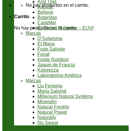
Aral Thel
No hay productos en el carrito.
Arawak
Believe
Carrito
Botanitas
Car&Mer
CI Global Business – EUVI
No hay productos en el carrito.
Marcas
D’Solaroma
El Mana
Fruto Salvaje
Funat
Inside Nutrition
Jaquin de Francia
Kolorezza
Laboratorios América
Marcas
Liu Fenping
María Salomé
Millenium Natural Systems
Mineralin
Natural Freshly
Natural Power
Naturally
No Sweat