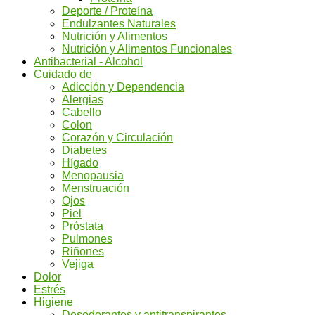
Deporte / Proteína
Endulzantes Naturales
Nutrición y Alimentos
Nutrición y Alimentos Funcionales
Antibacterial - Alcohol
Cuidado de
Adicción y Dependencia
Alergias
Cabello
Colon
Corazón y Circulación
Diabetes
Hígado
Menopausia
Menstruación
Ojos
Piel
Próstata
Pulmones
Riñones
Vejiga
Dolor
Estrés
Higiene
Desodorantes y antitranspirantes