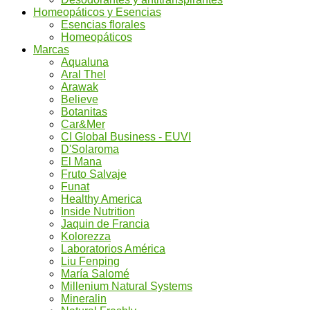
Homeopáticos y Esencias
Esencias florales
Homeopáticos
Marcas
Aqualuna
Aral Thel
Arawak
Believe
Botanitas
Car&Mer
CI Global Business - EUVI
D'Solaroma
El Mana
Fruto Salvaje
Funat
Healthy America
Inside Nutrition
Jaquin de Francia
Kolorezza
Laboratorios América
Liu Fenping
María Salomé
Millenium Natural Systems
Mineralin