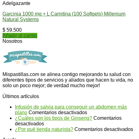
Adelgazante
Garcinia 1000 mg + L Carnitina (100 Softgels) Millenium
Natural Systems
$
59.500
Añadir al carrito
Nosotros
Mispastillas.com se alinea contigo mejorando tu salud con
diferentes tipos de servicios y aliados que hacen tu vida, no
solo un poco mejor; de verdad mucho mejor!
Últimos artículos
Infusión de salvia para conseguir un abdomen más
en
plano
Comentarios desactivados
Infusión
¿Cuáles son los tipos de Ginseng?
Comentarios
en
de
desactivados
¿Cuáles
salvia
en
¿Por qué tienda naturista?
Comentarios desactivados
son
para
¿P