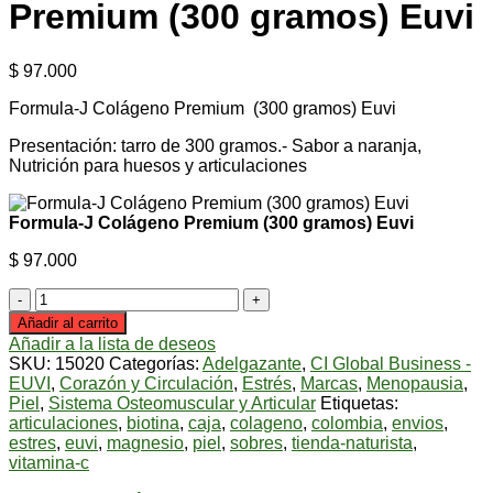
Premium (300 gramos) Euvi
$
97.000
Formula-J Colágeno Premium (300 gramos) Euvi
Presentación: tarro de 300 gramos.- Sabor a naranja,
Nutrición para huesos y articulaciones
Formula-J Colágeno Premium (300 gramos) Euvi
$
97.000
Formula-
J
Añadir al carrito
Colágeno
Añadir a la lista de deseos
Premium
SKU:
15020
Categorías:
Adelgazante
,
CI Global Business -
(300
EUVI
,
Corazón y Circulación
,
Estrés
,
Marcas
,
Menopausia
,
gramos)
Piel
,
Sistema Osteomuscular y Articular
Etiquetas:
Euvi
articulaciones
,
biotina
,
caja
,
colageno
,
colombia
,
envios
,
cantidad
estres
,
euvi
,
magnesio
,
piel
,
sobres
,
tienda-naturista
,
vitamina-c