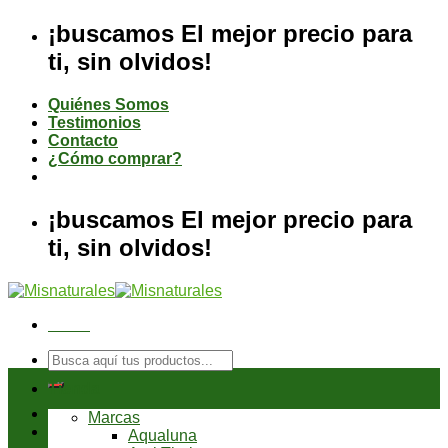
Saltar
¡buscamos El mejor precio para
al
ti, sin olvidos!
contenido
Quiénes Somos
Testimonios
Contacto
¿Cómo comprar?
¡buscamos El mejor precio para
ti, sin olvidos!
Menú
Buscar
por:
Tienda
Marcas
Aqualuna