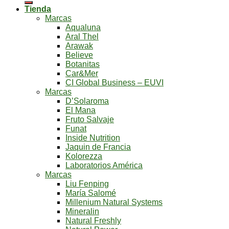
Tienda
Marcas
Aqualuna
Aral Thel
Arawak
Believe
Botanitas
Car&Mer
CI Global Business – EUVI
Marcas
D’Solaroma
El Mana
Fruto Salvaje
Funat
Inside Nutrition
Jaquin de Francia
Kolorezza
Laboratorios América
Marcas
Liu Fenping
María Salomé
Millenium Natural Systems
Mineralin
Natural Freshly