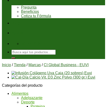
Servicios
Pregunta
Beneficios
Cotiza tu Fórmula
Blog
Ayuda
08:00 - 6:00 pm
Buscar
por:
Inicio
/
Tienda
/
Marcas
/
CI Global Business - EUVI
Categorías del producto
Alimentos
Adelgazante
Deporte
Proteina