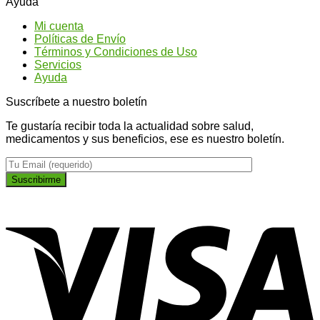
Ayuda
los
conseguir
qu
tipos
un
ti
Mi cuenta
de
abdomen
na
Políticas de Envío
Ginseng?
más
Términos y Condiciones de Uso
plano
Servicios
Ayuda
Suscríbete a nuestro boletín
Te gustaría recibir toda la actualidad sobre salud,
medicamentos y sus beneficios, ese es nuestro boletín.