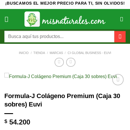
Saltar
¡BUSCAMOS EL MEJOR PRECIO PARA TI, SIN OLVIDOS!
al
contenido
Buscar
por:
INICIO
/
TIENDA
/
MARCAS
/
CI GLOBAL BUSINESS - EUVI
Añadir
Formula-J Colágeno Premium (Caja 30
a la
lista de
sobres) Euvi
deseos
54.200
$