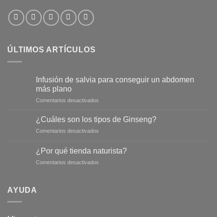
ÚLTIMOS ARTÍCULOS
Infusión de salvia para conseguir un abdomen
más plano
en
Comentarios desactivados
Infusión
de
¿Cuáles son los tipos de Ginseng?
salvia
en
Comentarios desactivados
para
¿Cuáles
conseguir
son
un
¿Por qué tienda naturista?
los
abdomen
en
Comentarios desactivados
tipos
más
¿Por
de
plano
qué
Ginseng?
tienda
AYUDA
naturista?