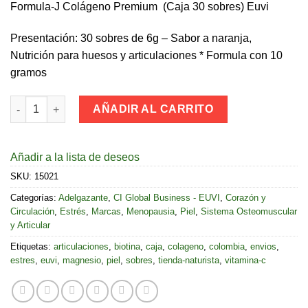
Formula-J Colágeno Premium (Caja 30 sobres) Euvi
Presentación: 30 sobres de 6g – Sabor a naranja,
Nutrición para huesos y articulaciones * Formula con 10
gramos
Formula-J Colágeno Premium (Caja 30 sobres) Euvi cantidad
AÑADIR AL CARRITO
Añadir a la lista de deseos
SKU:
15021
Categorías:
Adelgazante
,
CI Global Business - EUVI
,
Corazón y
Circulación
,
Estrés
,
Marcas
,
Menopausia
,
Piel
,
Sistema Osteomuscular
y Articular
Etiquetas:
articulaciones
,
biotina
,
caja
,
colageno
,
colombia
,
envios
,
estres
,
euvi
,
magnesio
,
piel
,
sobres
,
tienda-naturista
,
vitamina-c