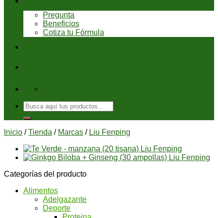
Servicios
Pregunta
Beneficios
Cotiza tu Fórmula
Blog
Ayuda
08:00 - 6:00 pm
Buscar
por:
Inicio
/
Tienda
/
Marcas
/
Liu Fenping
Categorías del producto
Alimentos
Adelgazante
Deporte
Proteina