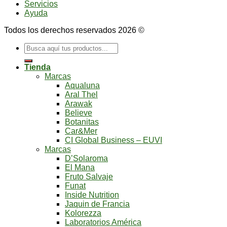
Servicios
Ayuda
Todos los derechos reservados 2026 ©
Buscar
por:
Tienda
Marcas
Aqualuna
Aral Thel
Arawak
Believe
Botanitas
Car&Mer
CI Global Business – EUVI
Marcas
D’Solaroma
El Mana
Fruto Salvaje
Funat
Inside Nutrition
Jaquin de Francia
Kolorezza
Laboratorios América