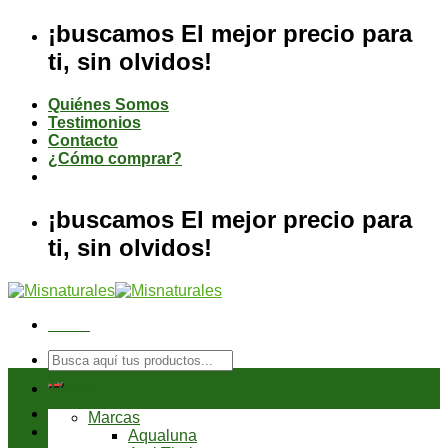
Saltar
¡buscamos El mejor precio para
al
ti, sin olvidos!
contenido
Quiénes Somos
Testimonios
Contacto
¿Cómo comprar?
¡buscamos El mejor precio para
ti, sin olvidos!
Menú
Buscar
por:
Tienda
Marcas
Aqualuna