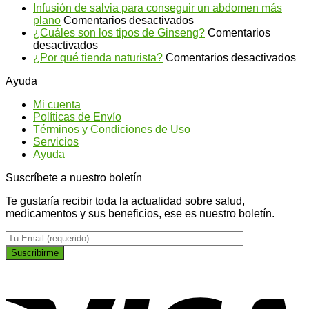
Infusión de salvia para conseguir un abdomen más
en
plano
Comentarios desactivados
Infusión
¿Cuáles son los tipos de Ginseng?
Comentarios
en
de
desactivados
¿Cuáles
salvia
en
¿Por qué tienda naturista?
Comentarios desactivados
son
para
¿P
Ayuda
los
conseguir
qu
tipos
un
ti
Mi cuenta
de
abdomen
na
Políticas de Envío
Ginseng?
más
Términos y Condiciones de Uso
plano
Servicios
Ayuda
Suscríbete a nuestro boletín
Te gustaría recibir toda la actualidad sobre salud,
medicamentos y sus beneficios, ese es nuestro boletín.