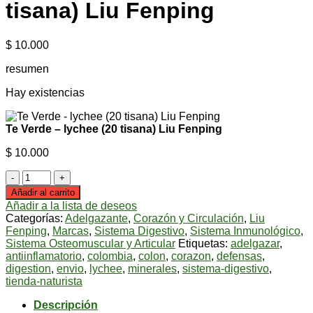
tisana) Liu Fenping
$
10.000
resumen
Hay existencias
Te Verde – lychee (20 tisana) Liu Fenping
$
10.000
Te
Verde
Añadir al carrito
-
Añadir a la lista de deseos
lychee
Categorías:
Adelgazante
,
Corazón y Circulación
,
Liu
(20
Fenping
,
Marcas
,
Sistema Digestivo
,
Sistema Inmunológico
,
tisana)
Sistema Osteomuscular y Articular
Etiquetas:
adelgazar
,
Liu
antiinflamatorio
,
colombia
,
colon
,
corazon
,
defensas
,
Fenping
digestion
,
envio
,
lychee
,
minerales
,
sistema-digestivo
,
cantidad
tienda-naturista
Descripción