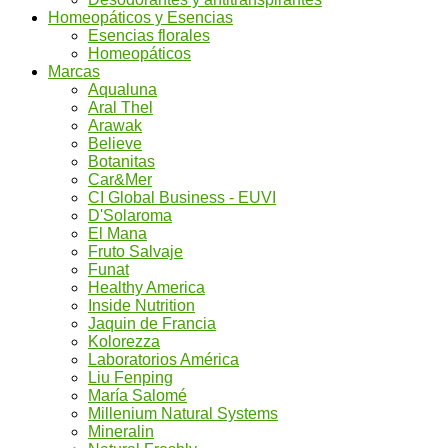
Homeopáticos y Esencias
Esencias florales
Homeopáticos
Marcas
Aqualuna
Aral Thel
Arawak
Believe
Botanitas
Car&Mer
CI Global Business - EUVI
D'Solaroma
El Mana
Fruto Salvaje
Funat
Healthy America
Inside Nutrition
Jaquin de Francia
Kolorezza
Laboratorios América
Liu Fenping
María Salomé
Millenium Natural Systems
Mineralin