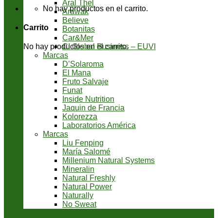
Aral Thel
No hay productos en el carrito.
Arawak
Believe
Carrito
Botanitas
Car&Mer
CI Global Business – EUVI
No hay productos en el carrito.
Marcas
D’Solaroma
El Mana
Fruto Salvaje
Funat
Inside Nutrition
Jaquin de Francia
Kolorezza
Laboratorios América
Marcas
Liu Fenping
María Salomé
Millenium Natural Systems
Mineralin
Natural Freshly
Natural Power
Naturally
No Sweat