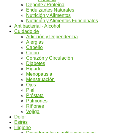
Deporte / Proteína
Endulzantes Naturales
Nutrición y Alimentos
Nutrición y Alimentos Funcionales
Antibacterial - Alcohol
Cuidado de
Adicción y Dependencia
Alergias
Cabello
Colon
Corazón y Circulación
Diabetes
Hígado
Menopausia
Menstruación
Ojos
Piel
Próstata
Pulmones
Riñones
Vejiga
Dolor
Estrés
Higiene
Desodorantes y antitranspirantes