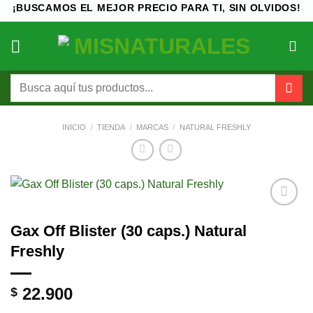
Saltar
¡BUSCAMOS EL MEJOR PRECIO PARA TI, SIN OLVIDOS!
al
contenido
Buscar
por:
INICIO
/
TIENDA
/
MARCAS
/
NATURAL FRESHLY
Añadir
Gax Off Blister (30 caps.) Natural
a la
lista de
Freshly
deseos
22.900
$