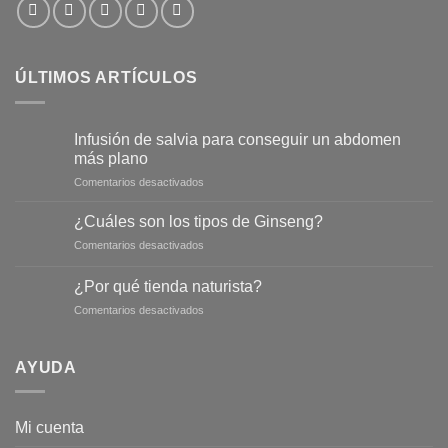
ÚLTIMOS ARTÍCULOS
Infusión de salvia para conseguir un abdomen
más plano
en
Comentarios desactivados
Infusión
de
¿Cuáles son los tipos de Ginseng?
salvia
en
Comentarios desactivados
para
¿Cuáles
conseguir
son
un
¿Por qué tienda naturista?
los
abdomen
en
Comentarios desactivados
tipos
más
¿Por
de
plano
qué
Ginseng?
tienda
AYUDA
naturista?
Mi cuenta