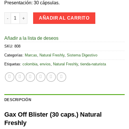
Presentación: 30 cápsulas.
Gax Off Blister (30 caps.) Natural Freshly cantidad
AÑADIR AL CARRITO
Añadir a la lista de deseos
SKU:
808
Categorías:
Marcas
,
Natural Freshly
,
Sistema Digestivo
Etiquetas:
colombia
,
envios
,
Natural Freshly
,
tienda-naturista
DESCRIPCIÓN
Gax Off Blister (30 caps.) Natural
Freshly