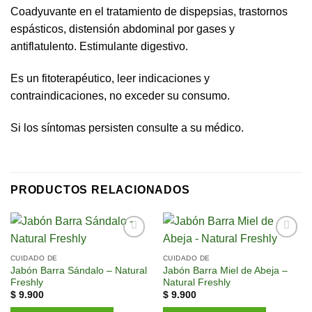
Coadyuvante en el tratamiento de dispepsias, trastornos
espásticos, distensión abdominal por gases y
antiflatulento. Estimulante digestivo.
Es un fitoterapéutico, leer indicaciones y
contraindicaciones, no exceder su consumo.
Si los síntomas persisten consulte a su médico.
PRODUCTOS RELACIONADOS
Añadir
Añadir
a la
a la
CUIDADO DE
CUIDADO DE
lista de
lista de
Jabón Barra Sándalo – Natural
Jabón Barra Miel de Abeja –
deseos
deseos
Freshly
Natural Freshly
$
9.900
$
9.900