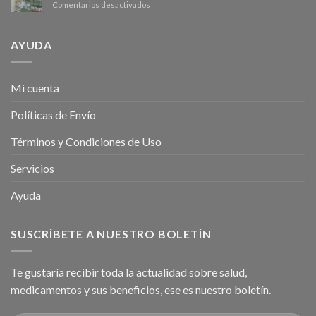
en
Comentarios desactivados
tipos
más
¿Por
de
plano
qué
Ginseng?
tienda
AYUDA
naturista?
Mi cuenta
Políticas de Envío
Términos y Condiciones de Uso
Servicios
Ayuda
SUSCRÍBETE A NUESTRO BOLETÍN
Te gustaría recibir toda la actualidad sobre salud,
medicamentos y sus beneficios, ese es nuestro boletín.