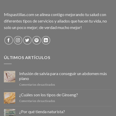
Mispastillas.com se alinea contigo mejorando tu salud con
diferentes tipos de servicios y aliados que hacen tu vida, no
solo un poco mejor; de verdad mucho mejor!
ÚLTIMOS ARTÍCULOS
Infusión de salvia para conseguir un abdomen más
plano
en
Comentarios desactivados
Infusión
de
¿Cuáles son los tipos de Ginseng?
salvia
en
Comentarios desactivados
para
¿Cuáles
conseguir
son
¿Por qué tienda naturista?
un
los
abdomen