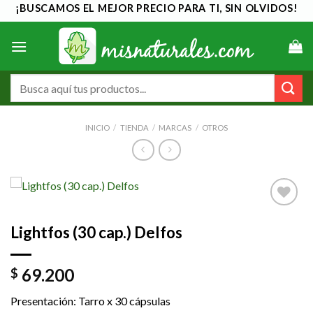
Saltar
¡BUSCAMOS EL MEJOR PRECIO PARA TI, SIN OLVIDOS!
al
contenido
Buscar
por:
INICIO
/
TIENDA
/
MARCAS
/
OTROS
Añadir
Lightfos (30 cap.) Delfos
a la
lista de
deseos
69.200
$
Presentación: Tarro x 30 cápsulas