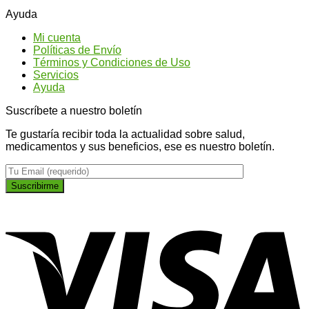
son
para
¿P
Ayuda
los
conseguir
qu
tipos
un
ti
Mi cuenta
de
abdomen
na
Políticas de Envío
Ginseng?
más
Términos y Condiciones de Uso
plano
Servicios
Ayuda
Suscríbete a nuestro boletín
Te gustaría recibir toda la actualidad sobre salud,
medicamentos y sus beneficios, ese es nuestro boletín.