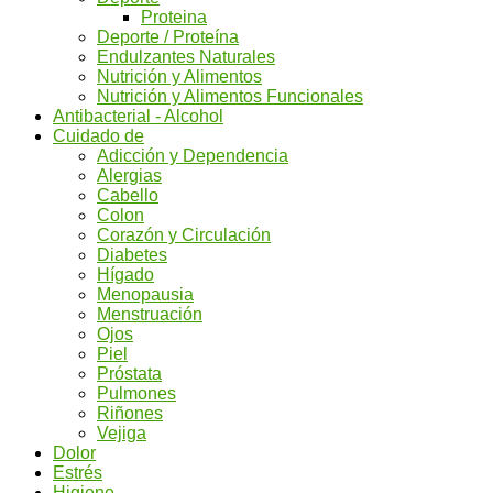
Proteina
Deporte / Proteína
Endulzantes Naturales
Nutrición y Alimentos
Nutrición y Alimentos Funcionales
Antibacterial - Alcohol
Cuidado de
Adicción y Dependencia
Alergias
Cabello
Colon
Corazón y Circulación
Diabetes
Hígado
Menopausia
Menstruación
Ojos
Piel
Próstata
Pulmones
Riñones
Vejiga
Dolor
Estrés
Higiene