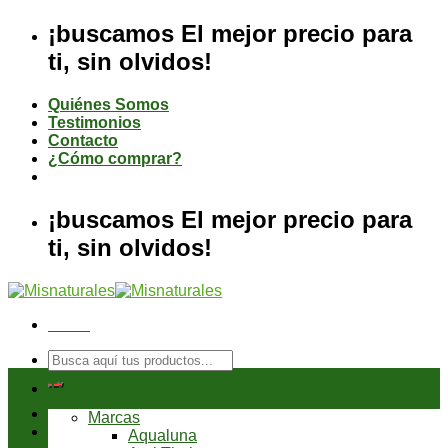
Saltar
¡buscamos El mejor precio para
al
ti, sin olvidos!
contenido
Quiénes Somos
Testimonios
Contacto
¿Cómo comprar?
¡buscamos El mejor precio para
ti, sin olvidos!
Menú
Buscar
por:
Tienda
Marcas
Aqualuna