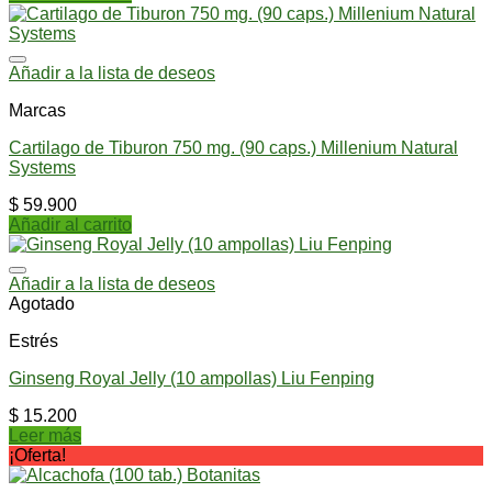
Añadir a la lista de deseos
Marcas
Cartilago de Tiburon 750 mg. (90 caps.) Millenium Natural
Systems
$
59.900
Añadir al carrito
Añadir a la lista de deseos
Agotado
Estrés
Ginseng Royal Jelly (10 ampollas) Liu Fenping
$
15.200
Leer más
¡Oferta!