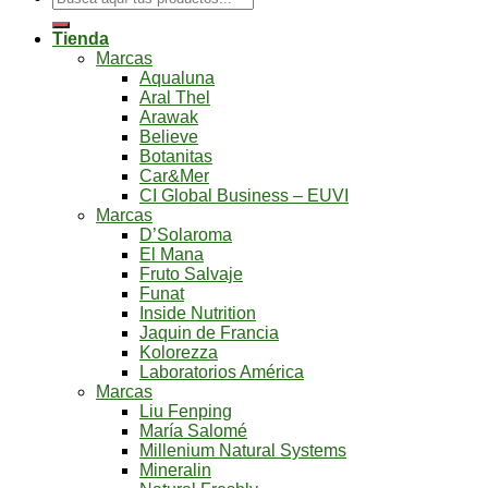
por:
Tienda
Marcas
Aqualuna
Aral Thel
Arawak
Believe
Botanitas
Car&Mer
CI Global Business – EUVI
Marcas
D’Solaroma
El Mana
Fruto Salvaje
Funat
Inside Nutrition
Jaquin de Francia
Kolorezza
Laboratorios América
Marcas
Liu Fenping
María Salomé
Millenium Natural Systems
Mineralin