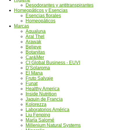
Desodorantes y antitranspirantes
Homeopáticos y Esencias
Esencias florales
Homeopáticos
Marcas
Aqualuna
Aral Thel
Arawak
Believe
Botanitas
Car&Mer
CI Global Business - EUVI
D'Solaroma
El Mana
Fruto Salvaje
Funat
Healthy America
Inside Nutrition
Jaquin de Francia
Kolorezza
Laboratorios América
Liu Fenping
María Salomé
Millenium Natural Systems