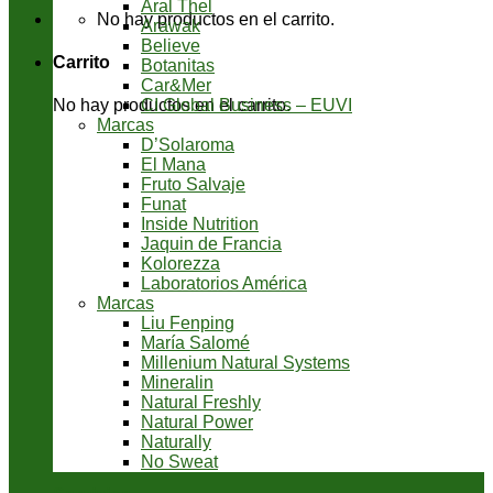
Aral Thel
No hay productos en el carrito.
Arawak
Believe
Carrito
Botanitas
Car&Mer
CI Global Business – EUVI
No hay productos en el carrito.
Marcas
D’Solaroma
El Mana
Fruto Salvaje
Funat
Inside Nutrition
Jaquin de Francia
Kolorezza
Laboratorios América
Marcas
Liu Fenping
María Salomé
Millenium Natural Systems
Mineralin
Natural Freshly
Natural Power
Naturally
No Sweat