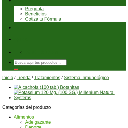
Servicios
Pregunta
Beneficios
Cotiza tu Fórmula
Blog
Ayuda
08:00 - 6:00 pm
Buscar
por:
Inicio
/
Tienda
/
Tratamientos
/
Sistema Inmunológico
Categorías del producto
Alimentos
Adelgazante
Deporte