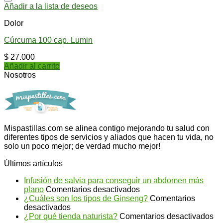
Añadir a la lista de deseos
Dolor
Cúrcuma 100 cap. Lumin
$
27.000
Añadir al carrito
Nosotros
Mispastillas.com se alinea contigo mejorando tu salud con
diferentes tipos de servicios y aliados que hacen tu vida, no
solo un poco mejor; de verdad mucho mejor!
Últimos artículos
Infusión de salvia para conseguir un abdomen más
en
plano
Comentarios desactivados
Infusión
¿Cuáles son los tipos de Ginseng?
Comentarios
en
de
desactivados
¿Cuáles
salvia
en
¿Por qué tienda naturista?
Comentarios desactivados