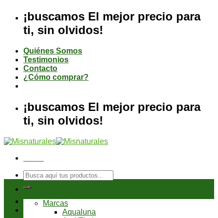
Saltar
¡buscamos El mejor precio para
al
ti, sin olvidos!
contenido
Quiénes Somos
Testimonios
Contacto
¿Cómo comprar?
¡buscamos El mejor precio para
ti, sin olvidos!
Menú
Buscar
por:
Tienda
Marcas
Aqualuna