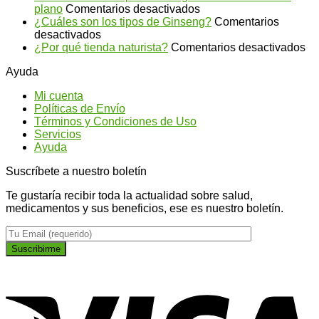
en
plano
Comentarios desactivados
Infusión
¿Cuáles son los tipos de Ginseng?
Comentarios
en
de
desactivados
¿Cuáles
salvia
en
¿Por qué tienda naturista?
Comentarios desactivados
son
para
¿P
Ayuda
los
conseguir
qu
tipos
un
ti
Mi cuenta
de
abdomen
na
Políticas de Envío
Ginseng?
más
Términos y Condiciones de Uso
plano
Servicios
Ayuda
Suscríbete a nuestro boletín
Te gustaría recibir toda la actualidad sobre salud,
medicamentos y sus beneficios, ese es nuestro boletín.