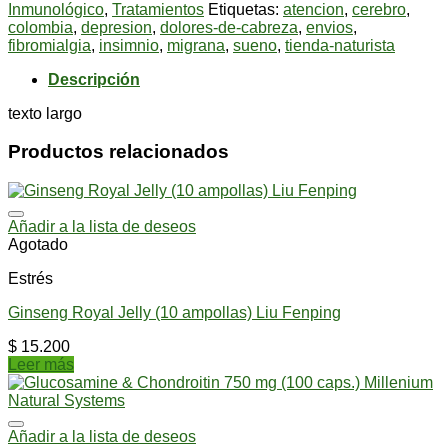
60
Inmunológico
,
Tratamientos
Etiquetas:
atencion
,
cerebro
,
cápsulas
colombia
,
depresion
,
dolores-de-cabreza
,
envios
,
-
fibromialgia
,
insimnio
,
migrana
,
sueno
,
tienda-naturista
Millenium
Natural
Descripción
Systems
cantidad
texto largo
Productos relacionados
Añadir a la lista de deseos
Agotado
Estrés
Ginseng Royal Jelly (10 ampollas) Liu Fenping
$
15.200
Leer más
Añadir a la lista de deseos