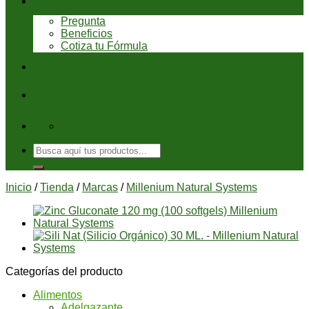
Servicios
Pregunta
Beneficios
Cotiza tu Fórmula
Blog
Ayuda
08:00 - 6:00 pm
Buscar
por:
Inicio
/
Tienda
/
Marcas
/
Millenium Natural Systems
Categorías del producto
Alimentos
Adelgazante