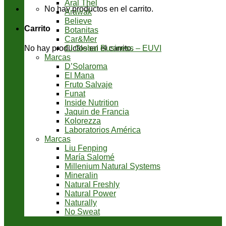
Aral Thel
No hay productos en el carrito.
Arawak
Believe
Carrito
Botanitas
Car&Mer
CI Global Business – EUVI
No hay productos en el carrito.
Marcas
D’Solaroma
El Mana
Fruto Salvaje
Funat
Inside Nutrition
Jaquin de Francia
Kolorezza
Laboratorios América
Marcas
Liu Fenping
María Salomé
Millenium Natural Systems
Mineralin
Natural Freshly
Natural Power
Naturally
No Sweat