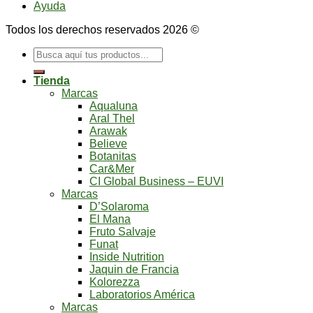
Ayuda
Todos los derechos reservados 2026 ©
Buscar
por:
Tienda
Marcas
Aqualuna
Aral Thel
Arawak
Believe
Botanitas
Car&Mer
CI Global Business – EUVI
Marcas
D’Solaroma
El Mana
Fruto Salvaje
Funat
Inside Nutrition
Jaquin de Francia
Kolorezza
Laboratorios América
Marcas