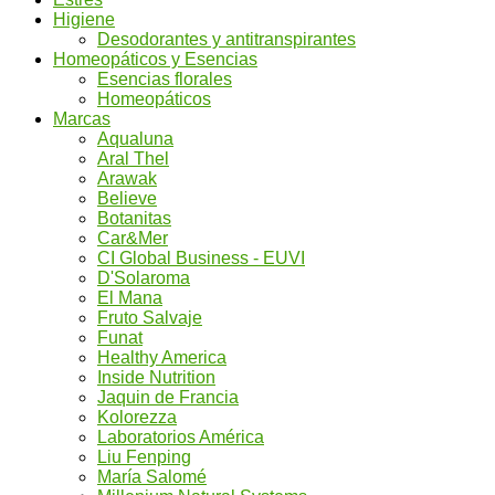
Higiene
Desodorantes y antitranspirantes
Homeopáticos y Esencias
Esencias florales
Homeopáticos
Marcas
Aqualuna
Aral Thel
Arawak
Believe
Botanitas
Car&Mer
CI Global Business - EUVI
D'Solaroma
El Mana
Fruto Salvaje
Funat
Healthy America
Inside Nutrition
Jaquin de Francia
Kolorezza
Laboratorios América
Liu Fenping
María Salomé