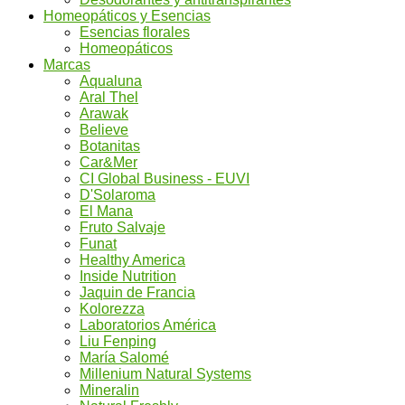
Homeopáticos y Esencias
Esencias florales
Homeopáticos
Marcas
Aqualuna
Aral Thel
Arawak
Believe
Botanitas
Car&Mer
CI Global Business - EUVI
D'Solaroma
El Mana
Fruto Salvaje
Funat
Healthy America
Inside Nutrition
Jaquin de Francia
Kolorezza
Laboratorios América
Liu Fenping
María Salomé
Millenium Natural Systems
Mineralin