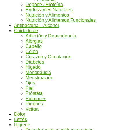
Deporte / Proteína
Endulzantes Naturales
Nutrición y Alimentos
Nutrición y Alimentos Funcionales
Antibacterial - Alcohol
Cuidado de
Adicción y Dependencia
Alergias
Cabello
Colon
Corazón y Circulación
Diabetes
Hígado
Menopausia
Menstruación
Ojos
Piel
Próstata
Pulmones
Riñones
Vejiga
Dolor
Estrés
Higiene
Desodorantes y antitranspirantes