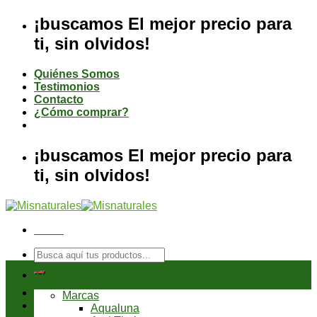
Saltar
¡buscamos El mejor precio para
al
ti, sin olvidos!
contenido
Quiénes Somos
Testimonios
Contacto
¿Cómo comprar?
¡buscamos El mejor precio para
ti, sin olvidos!
Menú
Buscar
por:
Tienda
Marcas
Aqualuna