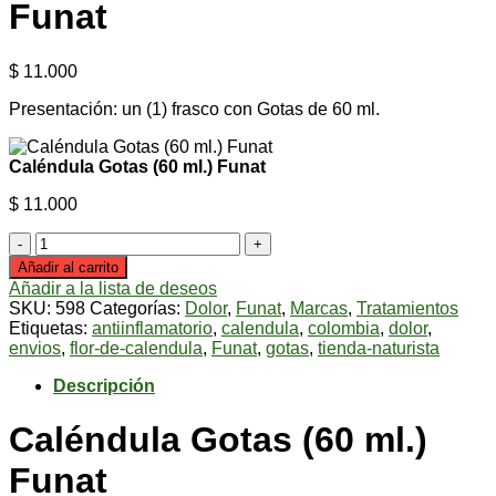
Funat
$
11.000
Presentación: un (1) frasco con Gotas de 60 ml.
Caléndula Gotas (60 ml.) Funat
$
11.000
Caléndula
Gotas
Añadir al carrito
(60
Añadir a la lista de deseos
ml.)
SKU:
598
Categorías:
Dolor
,
Funat
,
Marcas
,
Tratamientos
Funat
Etiquetas:
antiinflamatorio
,
calendula
,
colombia
,
dolor
,
cantidad
envios
,
flor-de-calendula
,
Funat
,
gotas
,
tienda-naturista
Descripción
Caléndula Gotas (60 ml.)
Funat