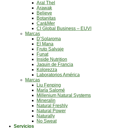
Aral Thel
Arawak
Believe
Botanitas
Car&Mer
CI Global Business – EUVI
Marcas
D’Solaroma
El Mana
Fruto Salvaje
Funat
Inside Nutrition
Jaquin de Francia
Kolorezza
Laboratorios América
Marcas
Liu Fenping
María Salomé
Millenium Natural Systems
Mineralin
Natural Freshly
Natural Power
Naturally
No Sweat
Servicios