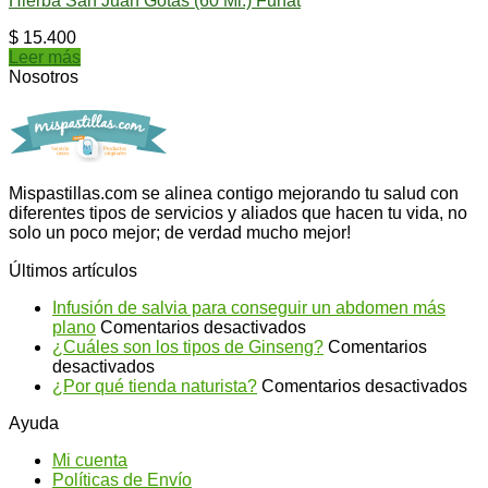
Hierba San Juan Gotas (60 Ml.) Funat
$
15.400
Leer más
Nosotros
Mispastillas.com se alinea contigo mejorando tu salud con
diferentes tipos de servicios y aliados que hacen tu vida, no
solo un poco mejor; de verdad mucho mejor!
Últimos artículos
Infusión de salvia para conseguir un abdomen más
en
plano
Comentarios desactivados
Infusión
¿Cuáles son los tipos de Ginseng?
Comentarios
en
de
desactivados
¿Cuáles
salvia
en
¿Por qué tienda naturista?
Comentarios desactivados
son
para
¿P
Ayuda
los
conseguir
qu
tipos
un
ti
Mi cuenta
de
abdomen
na
Políticas de Envío
Ginseng?
más