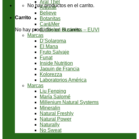
Aral Thel
No hay productos en el carrito.
Arawak
Believe
Carrito
Botanitas
Car&Mer
CI Global Business – EUVI
No hay productos en el carrito.
Marcas
D’Solaroma
El Mana
Fruto Salvaje
Funat
Inside Nutrition
Jaquin de Francia
Kolorezza
Laboratorios América
Marcas
Liu Fenping
María Salomé
Millenium Natural Systems
Mineralin
Natural Freshly
Natural Power
Naturally
No Sweat