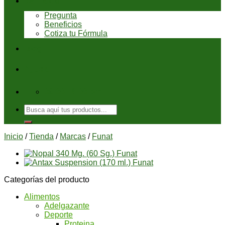
Servicios
Pregunta
Beneficios
Cotiza tu Fórmula
Blog
Ayuda
08:00 - 6:00 pm
Buscar
por:
Inicio
/
Tienda
/
Marcas
/
Funat
Categorías del producto
Alimentos
Adelgazante
Deporte
Proteina