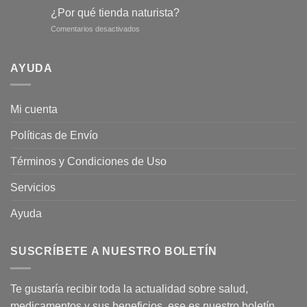
son
un
¿Por qué tienda naturista?
los
abdomen
en
Comentarios desactivados
tipos
más
¿Por
de
plano
qué
Ginseng?
tienda
AYUDA
naturista?
Mi cuenta
Políticas de Envío
Términos y Condiciones de Uso
Servicios
Ayuda
SUSCRÍBETE A NUESTRO BOLETÍN
Te gustaría recibir toda la actualidad sobre salud,
medicamentos y sus beneficios, ese es nuestro boletín.