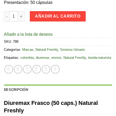
Presentación: 50 cápsulas
Diuremax Frasco (50 caps.) Natural Freshly cantidad
AÑADIR AL CARRITO
Añadir a la lista de deseos
SKU:
788
Categorías:
Marcas
,
Natural Freshly
,
Sistema Urinario
Etiquetas:
colombia
,
diuremax
,
envios
,
Natural Freshly
,
tienda-naturista
DESCRIPCIÓN
Diuremax Frasco (50 caps.) Natural
Freshly