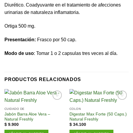
Diurético. Coadyuvante en el tratamiento de afecciones
urinarias de naturaleza inflamatoria.
Ortiga 500 mg.
Presentación:
Frasco por 50 cap.
Modo de uso
: Tomar 1 o 2 capsulas tres veces al día.
PRODUCTOS RELACIONADOS
Añadir
Añadir
a la
a la
CUIDADO DE
COLON
lista de
lista de
Jabón Barra Aloe Vera –
Digestar Max Forte (50 Caps.)
deseos
deseos
Natural Freshly
Natural Freshly
$
9.900
$
34.100