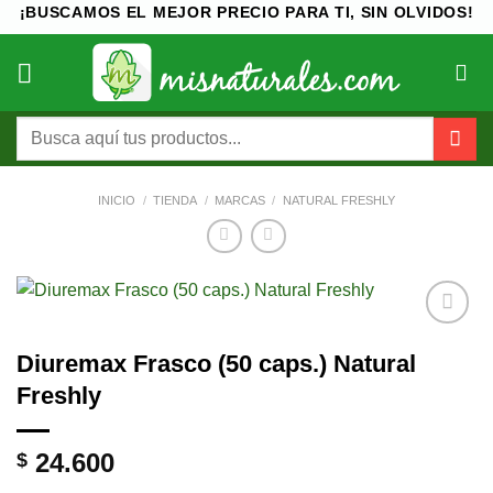
Saltar
¡BUSCAMOS EL MEJOR PRECIO PARA TI, SIN OLVIDOS!
al
contenido
Buscar
por:
INICIO
/
TIENDA
/
MARCAS
/
NATURAL FRESHLY
Añadir
Diuremax Frasco (50 caps.) Natural
a la
lista de
Freshly
deseos
24.600
$