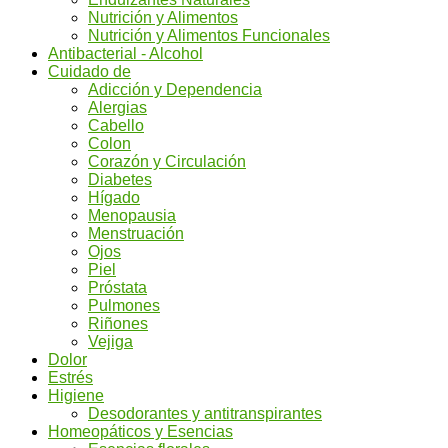
Nutrición y Alimentos
Nutrición y Alimentos Funcionales
Antibacterial - Alcohol
Cuidado de
Adicción y Dependencia
Alergias
Cabello
Colon
Corazón y Circulación
Diabetes
Hígado
Menopausia
Menstruación
Ojos
Piel
Próstata
Pulmones
Riñones
Vejiga
Dolor
Estrés
Higiene
Desodorantes y antitranspirantes
Homeopáticos y Esencias