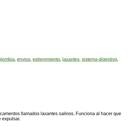
olombia
,
envios
,
estrenimiento
,
laxantes
,
sistema-digestivo
,
dicamentos llamados laxantes salinos. Funciona al hacer que
 expulsar.