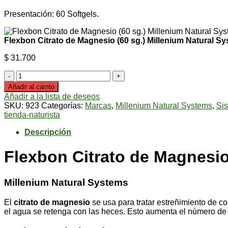
Presentación: 60 Softgels.
Flexbon Citrato de Magnesio (60 sg.) Millenium Natural S
$
31.700
Flexbon
Citrato
Añadir al carrito
de
Añadir a la lista de deseos
Magnesio
SKU:
923
Categorías:
Marcas
,
Millenium Natural Systems
,
Sis
(60
tienda-naturista
sg.)
Millenium
Descripción
Natural
Systems
Flexbon Citrato de Magnesio
cantidad
Millenium Natural Systems
El
citrato de magnesio
se usa para tratar estreñimiento de c
el agua se retenga con las heces. Esto aumenta el número de 