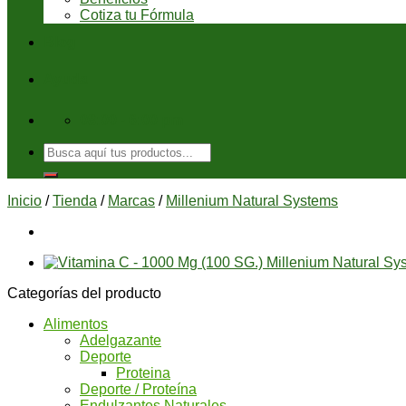
Cotiza tu Fórmula
Blog
Ayuda
08:00 - 6:00 pm
Buscar
por:
Inicio
/
Tienda
/
Marcas
/
Millenium Natural Systems
Categorías del producto
Alimentos
Adelgazante
Deporte
Proteina
Deporte / Proteína
Endulzantes Naturales