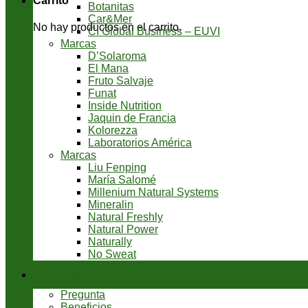
Carrito
Botanitas
Car&Mer
No hay productos en el carrito.
CI Global Business – EUVI
Marcas
D’Solaroma
El Mana
Fruto Salvaje
Funat
Inside Nutrition
Jaquin de Francia
Kolorezza
Laboratorios América
Marcas
Liu Fenping
María Salomé
Millenium Natural Systems
Mineralin
Natural Freshly
Natural Power
Naturally
No Sweat
Servicios
Pregunta
Beneficios