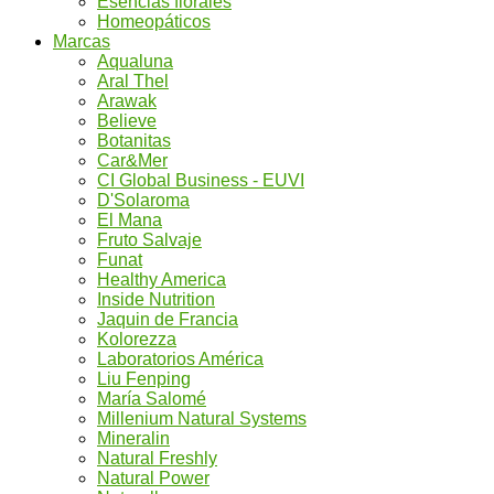
Esencias florales
Homeopáticos
Marcas
Aqualuna
Aral Thel
Arawak
Believe
Botanitas
Car&Mer
CI Global Business - EUVI
D'Solaroma
El Mana
Fruto Salvaje
Funat
Healthy America
Inside Nutrition
Jaquin de Francia
Kolorezza
Laboratorios América
Liu Fenping
María Salomé
Millenium Natural Systems
Mineralin
Natural Freshly
Natural Power