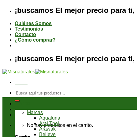
Saltar
¡buscamos El mejor precio para ti, 
al
contenido
Quiénes Somos
Testimonios
Contacto
¿Cómo comprar?
¡buscamos El mejor precio para ti, 
Menú
Buscar
por:
Tienda
Marcas
Aqualuna
Aral Thel
No hay productos en el carrito.
Arawak
Believe