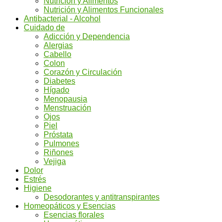
Nutrición y Alimentos
Nutrición y Alimentos Funcionales
Antibacterial - Alcohol
Cuidado de
Adicción y Dependencia
Alergias
Cabello
Colon
Corazón y Circulación
Diabetes
Hígado
Menopausia
Menstruación
Ojos
Piel
Próstata
Pulmones
Riñones
Vejiga
Dolor
Estrés
Higiene
Desodorantes y antitranspirantes
Homeopáticos y Esencias
Esencias florales