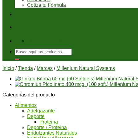
Cotiza tu Fórmula
Blog
Ayuda
08:00 - 6:00 pm
Buscar
por:
Inicio
/
Tienda
/
Marcas
/
Millenium Natural Systems
Categorías del producto
Alimentos
Adelgazante
Deporte
Proteina
Deporte / Proteína
Endulzantes Naturales