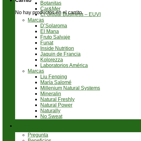
Carrito
Botanitas
Car&Mer
No hay productos en el carrito.
CI Global Business – EUVI
Marcas
D’Solaroma
El Mana
Fruto Salvaje
Funat
Inside Nutrition
Jaquin de Francia
Kolorezza
Laboratorios América
Marcas
Liu Fenping
María Salomé
Millenium Natural Systems
Mineralin
Natural Freshly
Natural Power
Naturally
No Sweat
Servicios
Pregunta
Beneficios