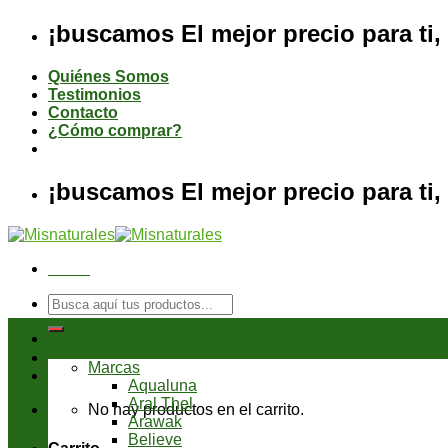
Saltar
¡buscamos El mejor precio para ti, 
al
contenido
Quiénes Somos
Testimonios
Contacto
¿Cómo comprar?
¡buscamos El mejor precio para ti, 
Menú
Buscar
por:
Tienda
Marcas
Aqualuna
Aral Thel
No hay productos en el carrito.
Arawak
Believe