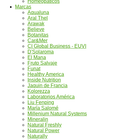
Homeopáticos
Marcas
Aqualuna
Aral Thel
Arawak
Believe
Botanitas
Car&Mer
CI Global Business - EUVI
D'Solaroma
El Mana
Fruto Salvaje
Funat
Healthy America
Inside Nutrition
Jaquin de Francia
Kolorezza
Laboratorios América
Liu Fenping
María Salomé
Millenium Natural Systems
Mineralin
Natural Freshly
Natural Power
Naturally