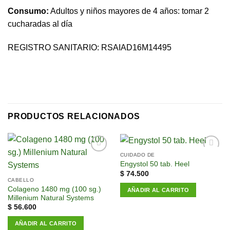
Consumo:
Adultos y niños mayores de 4 años: tomar 2
cucharadas al día
REGISTRO SANITARIO: RSAIAD16M14495
PRODUCTOS RELACIONADOS
CUIDADO DE
Añadir
Añadir
Engystol 50 tab. Heel
a la
a la
$
74.500
lista de
lista de
CABELLO
deseos
deseos
Colageno 1480 mg (100 sg.)
AÑADIR AL CARRITO
Millenium Natural Systems
$
56.600
AÑADIR AL CARRITO