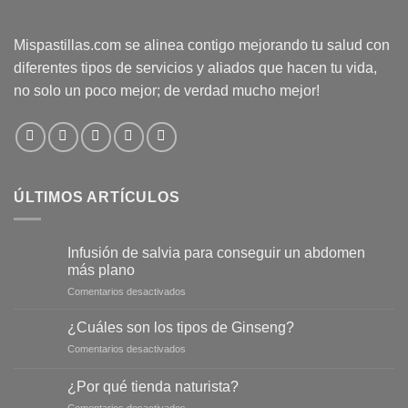
Mispastillas.com se alinea contigo mejorando tu salud con
diferentes tipos de servicios y aliados que hacen tu vida,
no solo un poco mejor; de verdad mucho mejor!
ÚLTIMOS ARTÍCULOS
Infusión de salvia para conseguir un abdomen
más plano
en
Comentarios desactivados
Infusión
de
¿Cuáles son los tipos de Ginseng?
salvia
en
Comentarios desactivados
para
¿Cuáles
conseguir
son
un
¿Por qué tienda naturista?
los
abdomen
en