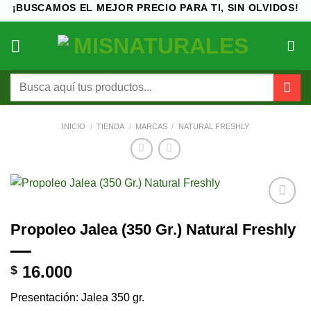
Saltar
¡BUSCAMOS EL MEJOR PRECIO PARA TI, SIN OLVIDOS!
al
contenido
Buscar
por:
INICIO
/
TIENDA
/
MARCAS
/
NATURAL FRESHLY
Añadir
Propoleo Jalea (350 Gr.) Natural Freshly
a la
lista de
deseos
16.000
$
Presentación: Jalea 350 gr.