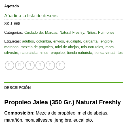
Agotado
Añadir a la lista de deseos
SKU:
668
Categorías:
Cuidado de
,
Marcas
,
Natural Freshly
,
Niños
,
Pulmones
Etiquetas:
adultos
,
colombia
,
envios
,
eucalipto
,
garganta
,
jengibre
,
maranon
,
mezcla-de-propoleo
,
miel-de-abejas
,
mis-naturales
,
mora-
silvestre
,
naturalista
,
ninos
,
propoleo
,
tienda-naturista
,
tienda-virtual
,
tos
DESCRIPCIÓN
Propoleo Jalea (350 Gr.) Natural Freshly
Composición:
Mezcla de propóleo, miel de abejas,
marañón, mora silvestre, jengibre, eucalipto.