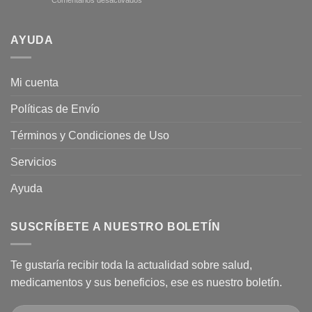
Comentarios desactivados
tipos
más
¿Por
de
plano
qué
Ginseng?
tienda
AYUDA
naturista?
Mi cuenta
Políticas de Envío
Términos y Condiciones de Uso
Servicios
Ayuda
SUSCRÍBETE A NUESTRO BOLETÍN
Te gustaría recibir toda la actualidad sobre salud,
medicamentos y sus beneficios, ese es nuestro boletín.