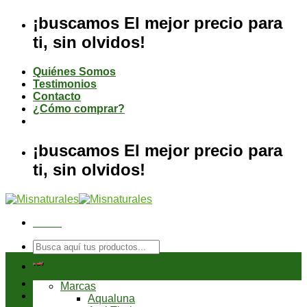
Saltar
¡buscamos El mejor precio para
al
ti, sin olvidos!
contenido
Quiénes Somos
Testimonios
Contacto
¿Cómo comprar?
¡buscamos El mejor precio para
ti, sin olvidos!
Menú
Buscar
por:
Tienda
Marcas
Aqualuna