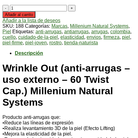
Wrinkle
Out
Añadir al carrito
(anti-
Añadir a la lista de deseos
arrugas
SKU:
188
Categorías:
Marcas
,
Millenium Natural Systems
,
-
Piel
Etiquetas:
anti-arrugas
,
antiarrugas
,
arrugas
,
colombia
,
uso
cuello
,
cuidado-de-la-piel
,
elasticidad
,
envios
,
firmeza
,
piel
,
externo
piel-firme
,
piel-joven
,
rostro
,
tienda-naturista
-
60
Descripción
Twist
Cap.)
Wrinkle Out (anti-arrugas –
Millenium
Natural
uso externo – 60 Twist
Systems
cantidad
Cap.) Millenium Natural
Systems
Producto anti-arrugas que:
•Reduce las líneas de expresión
•Realiza levantamiento 3D de la piel (Efecto Lifting)
•Mejora la elasticidad de la piel.