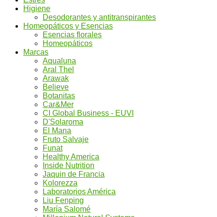
Higiene
Desodorantes y antitranspirantes
Homeopáticos y Esencias
Esencias florales
Homeopáticos
Marcas
Aqualuna
Aral Thel
Arawak
Believe
Botanitas
Car&Mer
CI Global Business - EUVI
D'Solaroma
El Mana
Fruto Salvaje
Funat
Healthy America
Inside Nutrition
Jaquin de Francia
Kolorezza
Laboratorios América
Liu Fenping
María Salomé