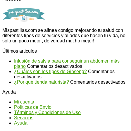
Mispastillas.com se alinea contigo mejorando tu salud con
diferentes tipos de servicios y aliados que hacen tu vida, no
solo un poco mejor; de verdad mucho mejor!
Últimos artículos
Infusión de salvia para conseguir un abdomen más
en
plano
Comentarios desactivados
Infusión
¿Cuáles son los tipos de Ginseng?
Comentarios
en
de
desactivados
¿Cuáles
salvia
en
¿Por qué tienda naturista?
Comentarios desactivados
son
para
¿P
Ayuda
los
conseguir
qu
tipos
un
ti
Mi cuenta
de
abdomen
na
Políticas de Envío
Ginseng?
más
Términos y Condiciones de Uso
plano
Servicios
Ayuda