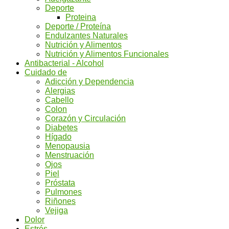
Deporte
Proteina
Deporte / Proteína
Endulzantes Naturales
Nutrición y Alimentos
Nutrición y Alimentos Funcionales
Antibacterial - Alcohol
Cuidado de
Adicción y Dependencia
Alergias
Cabello
Colon
Corazón y Circulación
Diabetes
Hígado
Menopausia
Menstruación
Ojos
Piel
Próstata
Pulmones
Riñones
Vejiga
Dolor
Estrés