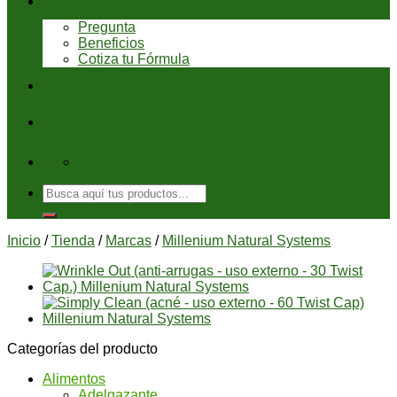
Servicios
Pregunta
Beneficios
Cotiza tu Fórmula
Blog
Ayuda
08:00 - 6:00 pm
Buscar
por:
Inicio
/
Tienda
/
Marcas
/
Millenium Natural Systems
Categorías del producto
Alimentos
Adelgazante