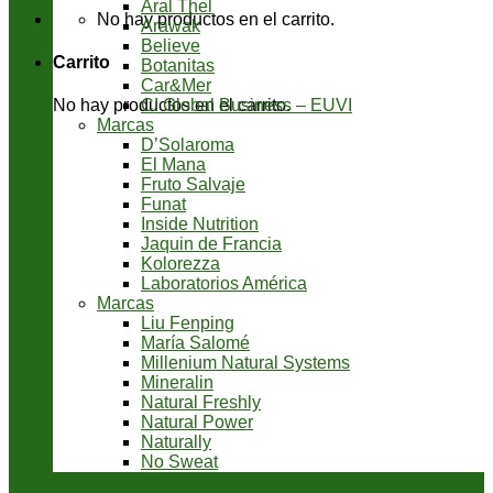
Aral Thel
No hay productos en el carrito.
Arawak
Believe
Carrito
Botanitas
Car&Mer
CI Global Business – EUVI
No hay productos en el carrito.
Marcas
D’Solaroma
El Mana
Fruto Salvaje
Funat
Inside Nutrition
Jaquin de Francia
Kolorezza
Laboratorios América
Marcas
Liu Fenping
María Salomé
Millenium Natural Systems
Mineralin
Natural Freshly
Natural Power
Naturally
No Sweat