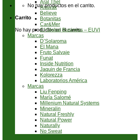
Aral Thel
No hay productos en el carrito.
Arawak
Believe
Carrito
Botanitas
Car&Mer
CI Global Business – EUVI
No hay productos en el carrito.
Marcas
D’Solaroma
El Mana
Fruto Salvaje
Funat
Inside Nutrition
Jaquin de Francia
Kolorezza
Laboratorios América
Marcas
Liu Fenping
María Salomé
Millenium Natural Systems
Mineralin
Natural Freshly
Natural Power
Naturally
No Sweat