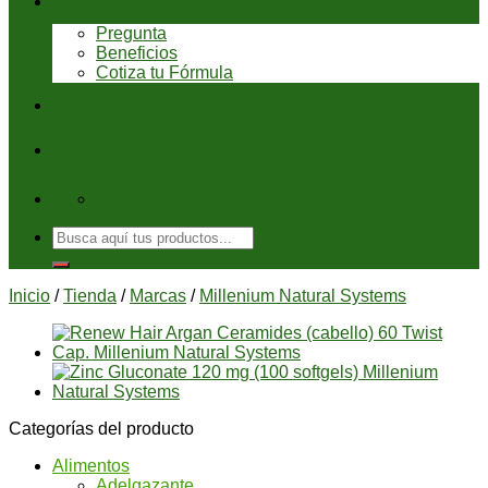
Servicios
Pregunta
Beneficios
Cotiza tu Fórmula
Blog
Ayuda
08:00 - 6:00 pm
Buscar
por:
Inicio
/
Tienda
/
Marcas
/
Millenium Natural Systems
Categorías del producto
Alimentos
Adelgazante