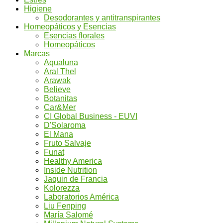
Higiene
Desodorantes y antitranspirantes
Homeopáticos y Esencias
Esencias florales
Homeopáticos
Marcas
Aqualuna
Aral Thel
Arawak
Believe
Botanitas
Car&Mer
CI Global Business - EUVI
D'Solaroma
El Mana
Fruto Salvaje
Funat
Healthy America
Inside Nutrition
Jaquin de Francia
Kolorezza
Laboratorios América
Liu Fenping
María Salomé