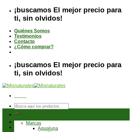
Saltar
¡buscamos El mejor precio para
al
ti, sin olvidos!
contenido
Quiénes Somos
Testimonios
Contacto
¿Cómo comprar?
¡buscamos El mejor precio para
ti, sin olvidos!
Menú
Buscar
por:
Tienda
Marcas
Aqualuna