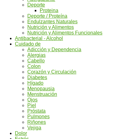
Deporte
Proteina
Deporte / Proteína
Endulzantes Naturales
Nutrición y Alimentos
Nutrición y Alimentos Funcionales
Antibacterial - Alcohol
Cuidado de
Adicción y Dependencia
Alergias
Cabello
Colon
Corazón y Circulación
Diabetes
Hígado
Menopausia
Menstruación
Ojos
Piel
Próstata
Pulmones
Riñones
Vejiga
Dolor
Estrés