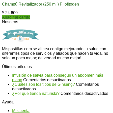
Champú Revitalizador (250 ml.) Pilofitogen
$
24.600
Añadir al carrito
Nosotros
Mispastillas.com se alinea contigo mejorando tu salud con
diferentes tipos de servicios y aliados que hacen tu vida, no
solo un poco mejor; de verdad mucho mejor!
Últimos artículos
Infusión de salvia para conseguir un abdomen más
en
plano
Comentarios desactivados
Infusión
¿Cuáles son los tipos de Ginseng?
Comentarios
en
de
desactivados
¿Cuáles
salvia
en
¿Por qué tienda naturista?
Comentarios desactivados
son
para
¿P
Ayuda
los
conseguir
qu
tipos
un
ti
Mi cuenta
de
abdomen
na