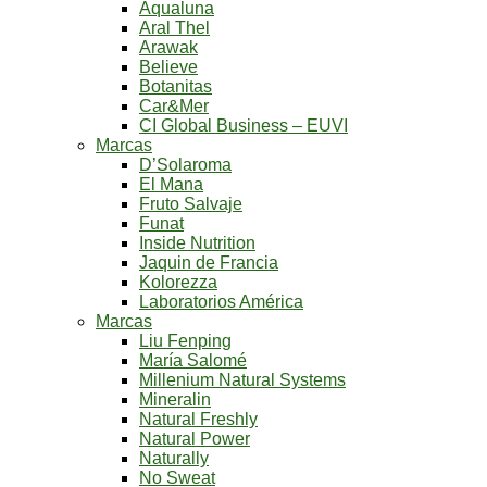
Aqualuna
Aral Thel
Arawak
Believe
Botanitas
Car&Mer
CI Global Business – EUVI
Marcas
D’Solaroma
El Mana
Fruto Salvaje
Funat
Inside Nutrition
Jaquin de Francia
Kolorezza
Laboratorios América
Marcas
Liu Fenping
María Salomé
Millenium Natural Systems
Mineralin
Natural Freshly
Natural Power
Naturally
No Sweat