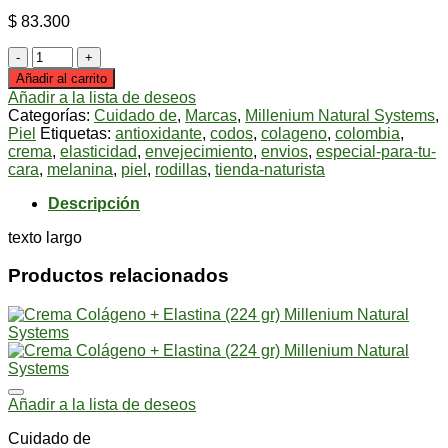
$
83.300
Radiant
Skin
Añadir al carrito
Vit
Añadir a la lista de deseos
C
Categorías:
Cuidado de
,
Marcas
,
Millenium Natural Systems
,
&
Piel
Etiquetas:
antioxidante
,
codos
,
colageno
,
colombia
,
Serum
crema
,
elasticidad
,
envejecimiento
,
envios
,
especial-para-tu-
(externo
cara
,
melanina
,
piel
,
rodillas
,
tienda-naturista
-
60
Descripción
Twist
Cap.)
texto largo
Millenium
Natural
Productos relacionados
Systems
cantidad
Añadir a la lista de deseos
Cuidado de