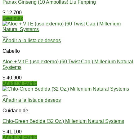
Panax Ginseng (10 Ampollas) Liu Fenping
$
12.700
Leer más
Añadir a la lista de deseos
Cabello
Aloe + Vit E (uso externo) (60 Twist Cap.) Millenium Natural
Systems
$
40.900
Añadir al carrito
Añadir a la lista de deseos
Cuidado de
Chlo-Green Bedida (32 Oz.) Millenium Natural Systems
$
41.100
Añadir al carrito