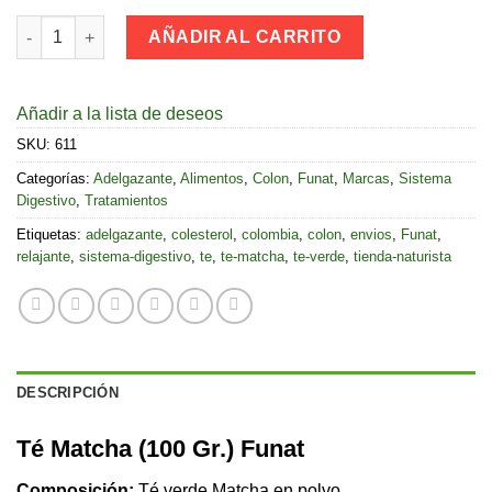
Té Matcha (100 Gr.) Funat cantidad
AÑADIR AL CARRITO
Añadir a la lista de deseos
SKU:
611
Categorías:
Adelgazante
,
Alimentos
,
Colon
,
Funat
,
Marcas
,
Sistema
Digestivo
,
Tratamientos
Etiquetas:
adelgazante
,
colesterol
,
colombia
,
colon
,
envios
,
Funat
,
relajante
,
sistema-digestivo
,
te
,
te-matcha
,
te-verde
,
tienda-naturista
DESCRIPCIÓN
Té Matcha (100 Gr.) Funat
Composición:
Té verde Matcha en polvo