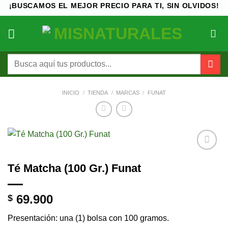
Saltar
¡BUSCAMOS EL MEJOR PRECIO PARA TI, SIN OLVIDOS!
al
contenido
Buscar
por:
INICIO
/
TIENDA
/
MARCAS
/
FUNAT
Añadir
Té Matcha (100 Gr.) Funat
a la
lista de
deseos
69.900
$
Presentación: una (1) bolsa con 100 gramos.