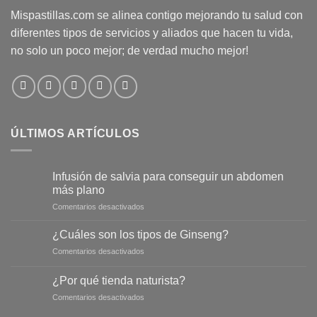
Mispastillas.com se alinea contigo mejorando tu salud con
diferentes tipos de servicios y aliados que hacen tu vida,
no solo un poco mejor; de verdad mucho mejor!
ÚLTIMOS ARTÍCULOS
Infusión de salvia para conseguir un abdomen
más plano
en
Comentarios desactivados
Infusión
de
¿Cuáles son los tipos de Ginseng?
salvia
en
Comentarios desactivados
para
¿Cuáles
conseguir
son
un
¿Por qué tienda naturista?
los
abdomen
en
Comentarios desactivados
tipos
más
¿Por
de
plano